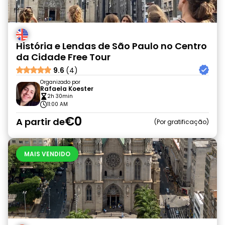
História e Lendas de São Paulo no Centro
da Cidade Free Tour
9.6
(4)
Organizado por
Rafaela Koester
2h 30min
11:00 AM
€0
A partir de
Por gratificação
MAIS VENDIDO