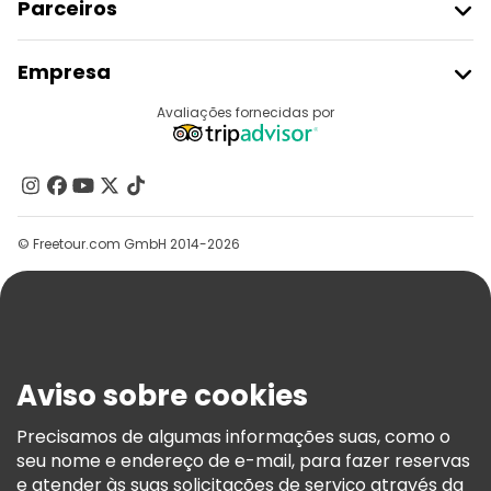
Parceiros
Aderir Ao Freetour
Empresa
Registo Do Fornecedor
Destinos
Avaliações fornecidas por
Programa De Afiliados
Quem Somos
Contacte-Nos
Grupos
© Freetour.com GmbH 2014-2026
Ajuda
Blog
Imprensa
Segurança E Privacidade
Aviso sobre cookies
Termos E Informações Legais
Política De Cookies
Precisamos de algumas informações suas, como o
seu nome e endereço de e-mail, para fazer reservas
Freetour Prémios
e atender às suas solicitações de serviço através da