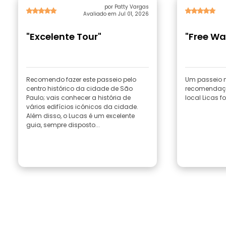
por Patty Vargas
Avaliado em Jul 01, 2026
"Excelente Tour"
"Free Wa
Recomendo fazer este passeio pelo
Um passeio m
centro histórico da cidade de São
recomendaçõ
Paulo; vais conhecer a história de
local Licas fo
vários edifícios icónicos da cidade.
Além disso, o Lucas é um excelente
guia, sempre disposto...