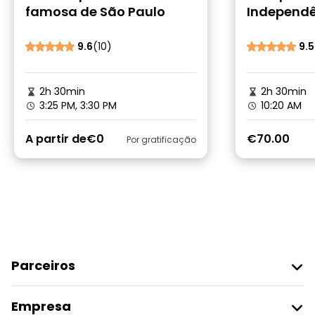
famosa de São Paulo
Independê
Paulo: Ond
nasceu
9.6
(10)
9.5
2h 30min
2h 30min
3:25 PM, 3:30 PM
10:20 AM
A partir de
€0
€70.00
Por gratificação
Parceiros
Aderir Ao Freetour
Empresa