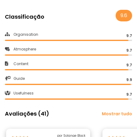
9.6
Classificação
Organisation
9.7
Atmosphere
9.7
Content
9.7
Guide
9.9
Usefulness
9.7
Avaliações (41)
Mostrar tudo
por Solange Block