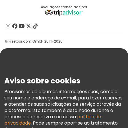
Registo Do Fornecedor
Destinos
Avaliações fornecidas por
Programa De Afiliados
Quem Somos
Contacte-Nos
Grupos
© Freetour.com GmbH 2014-2026
Ajuda
Blog
Imprensa
Segurança E Privacidade
Aviso sobre cookies
Termos E Informações Legais
Política De Cookies
Precisamos de algumas informações suas, como o
seu nome e endereço de e-mail, para fazer reservas
Freetour Prémios
e atender às suas solicitações de serviço através da
Programa De Fidelidade
plataforma. Isto também é detalhado durante o
processo de reserva e na nossa
política de
privacidade
. Pode sempre opor-se ao tratamento