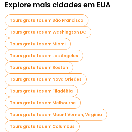
Museus em San Diego
Explore mais cidades em EUA
Visita guiada gratuita à cidade velha San Diego
Tours gratuitos em São Francisco
Passeios a pé noturnos gratuitos em San Diego
Tours gratuitos em Washington DC
Passeios de bicicleta em San Diego
Tours gratuitos em Miami
Passeios gastronômicos em San Diego
Tours gratuitos em Los Angeles
Passeios gratuitos perto USS Midway Museum
Tours gratuitos em Boston
Passeios gratuitos perto Whaley House Museum
Tours gratuitos em Nova Orleães
Passeios gratuitos perto Maritime Museum of San Diego
Tours gratuitos em Filadélfia
Tours gratuitos em Melbourne
Tours gratuitos em Mount Vernon, Virgínia
Tours gratuitos em Columbus