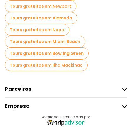
Tours gratuitos em Newport
Tours gratuitos em Alameda
Tours gratuitos em Napa
Tours gratuitos em Miami Beach
Tours gratuitos em Bowling Green
Tours gratuitos em Ilha Mackinac
Parceiros
Aderir Ao Freetour
Empresa
Registo Do Fornecedor
Destinos
Avaliações fornecidas por
Programa De Afiliados
Quem Somos