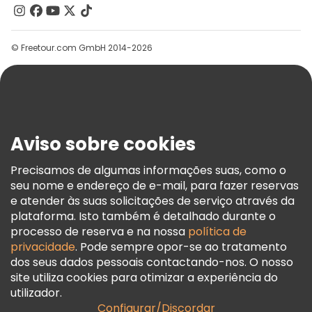
Contacte-Nos
Grupos
© Freetour.com GmbH 2014-2026
Ajuda
Blog
Imprensa
Segurança E Privacidade
Aviso sobre cookies
Termos E Informações Legais
Política De Cookies
Precisamos de algumas informações suas, como o
seu nome e endereço de e-mail, para fazer reservas
Freetour Prémios
e atender às suas solicitações de serviço através da
Programa De Fidelidade
plataforma. Isto também é detalhado durante o
processo de reserva e na nossa
política de
privacidade
. Pode sempre opor-se ao tratamento
dos seus dados pessoais contactando-nos. O nosso
site utiliza cookies para otimizar a experiência do
utilizador.
Configurar/Discordar