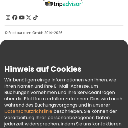
Affiliate-Programm
Über Uns
Kontakt
Gruppen
© Freetour.com GmbH 2014-2026
Hilfe
Blog
Presse
Sicherheit Und Datenschutz
Hinweis auf Cookies
AGB Und Rechtliches
Wir benötigen einige Informationen von Ihnen, wie
Cookie-Richtlinie
Ihren Namen und Ihre E-Mail-Adresse, um
Freetour Auszeichnungen
Buchungen vornehmen und Ihre Serviceanfragen
über die Plattform erfüllen zu können. Dies wird auch
Treueprogramm
während des Buchungsvorgangs und in unserer
Datenschutzrichtlinie
beschrieben. Sie können der
Verarbeitung Ihrer personenbezogenen Daten
jederzeit widersprechen, indem Sie uns kontaktieren.