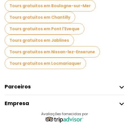
Tours gratuitos em Boulogne-sur-Mer
Tours gratuitos em Chantilly
Tours gratuitos em Pont l'Eveque
Tours gratuitos em Jablines
Tours gratuitos em Nissan-lez-Enserune
Tours gratuitos em Locmariaquer
Parceiros
Aderir Ao Freetour
Empresa
Registo Do Fornecedor
Destinos
Avaliações fornecidas por
Programa De Afiliados
Quem Somos