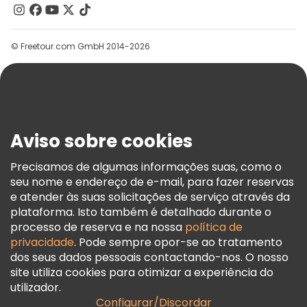
Contacte-Nos
Grupos
© Freetour.com GmbH 2014-2026
Ajuda
Blog
Imprensa
Segurança E Privacidade
Aviso sobre cookies
Termos E Informações Legais
Política De Cookies
Precisamos de algumas informações suas, como o
seu nome e endereço de e-mail, para fazer reservas
Freetour Prémios
e atender às suas solicitações de serviço através da
Programa De Fidelidade
plataforma. Isto também é detalhado durante o
processo de reserva e na nossa
política de
privacidade
. Pode sempre opor-se ao tratamento
dos seus dados pessoais contactando-nos. O nosso
site utiliza cookies para otimizar a experiência do
utilizador.
Configurar/Discordar