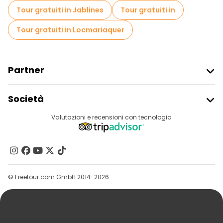
Tour gratuiti in Jablines
Tour gratuiti in
Tour gratuiti in Locmariaquer
Partner
Iscriviti Al Freetour
Società
Accesso Del Fornitore
Destinazioni
Valutazioni e recensioni con tecnologia
Programma Di Affiliazione
Chi Siamo
Contattaci
Gruppi
© Freetour.com GmbH 2014-2026
Aiuto
Blog
Stampa