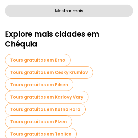
Passeios a pé gratuitos de arte em Praga
Mostrar mais
Passeios a pé gratuitos para famílias em Praga
Explore mais cidades em
Passeios de Pub Crawl em Praga
Chéquia
Atividades esportivas em Praga
Passeios autoguiados em Praga
Tours gratuitos em Brno
Jogos de fuga em Praga
Tours gratuitos em Cesky Krumlov
Visitas gratuitas à guerra em Praga
Tours gratuitos em Pilsen
Visitas gratuitas aos bairros judeus em Praga
Tours gratuitos em Karlovy Vary
Bilhetes de entrada em Praga
Tours gratuitos em Kutna Hora
Cruzeiros em Praga
Tours gratuitos em Plzen
Visitas guiadas gratuitas a locais assustadores e lendários em Praga
Tours gratuitos em Teplice