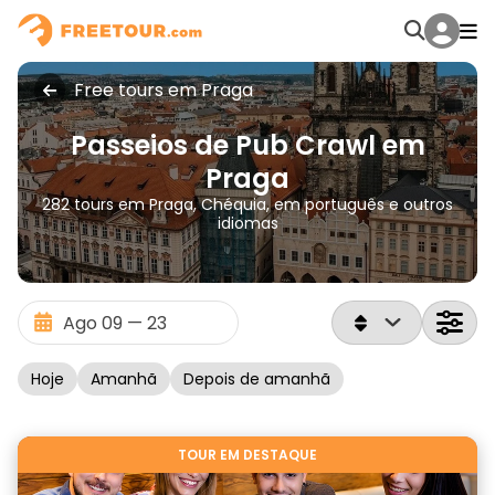
Free tours em Praga
Passeios de Pub Crawl em
Praga
282 tours em Praga, Chéquia, em português e outros
idiomas
Hoje
Amanhã
Depois de amanhã
TOUR EM DESTAQUE