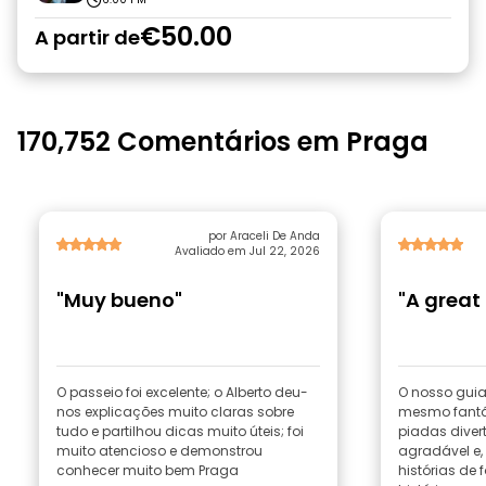
€50.00
A partir de
170,752 Comentários em Praga
por Araceli De Anda
Avaliado em Jul 22, 2026
"Muy bueno"
"A great 
O passeio foi excelente; o Alberto deu-
O nosso guia t
nos explicações muito claras sobre
mesmo fantá
tudo e partilhou dicas muito úteis; foi
piadas diver
muito atencioso e demonstrou
agradável e, 
conhecer muito bem Praga
histórias de 