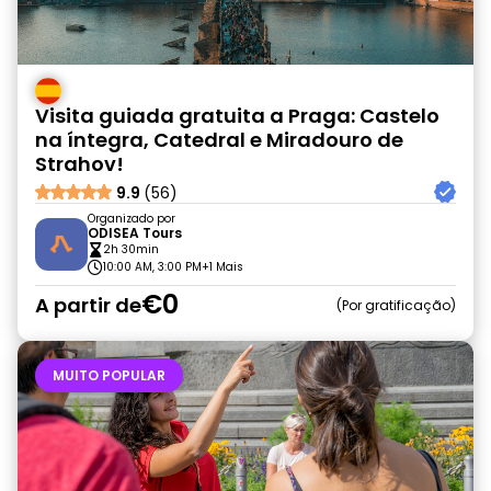
Visita guiada gratuita a Praga: Castelo
na íntegra, Catedral e Miradouro de
Strahov!
9.9
(56)
Organizado por
ODISEA Tours
2h 30min
10:00 AM, 3:00 PM
+1 Mais
€0
A partir de
Por gratificação
MUITO POPULAR