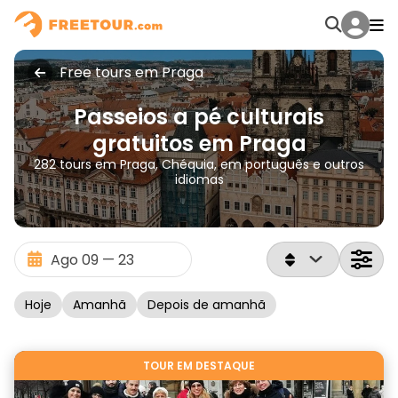
Free tours em Praga
Passeios a pé culturais
gratuitos em Praga
282 tours em Praga, Chéquia, em português e outros
idiomas
Hoje
Amanhã
Depois de amanhã
TOUR EM DESTAQUE