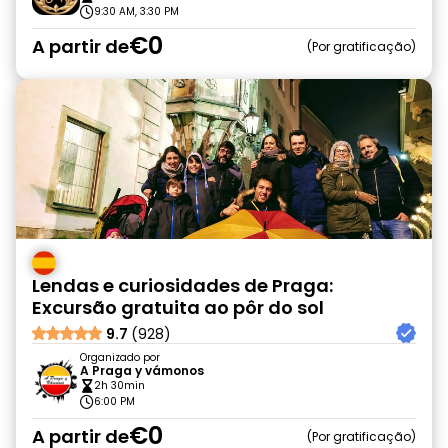
9:30 AM, 3:30 PM
€0
A partir de
Por gratificação
Lendas e curiosidades de Praga:
Excursão gratuita ao pôr do sol
9.7
(928)
Organizado por
A Praga y vámonos
2h 30min
6:00 PM
€0
A partir de
Por gratificação