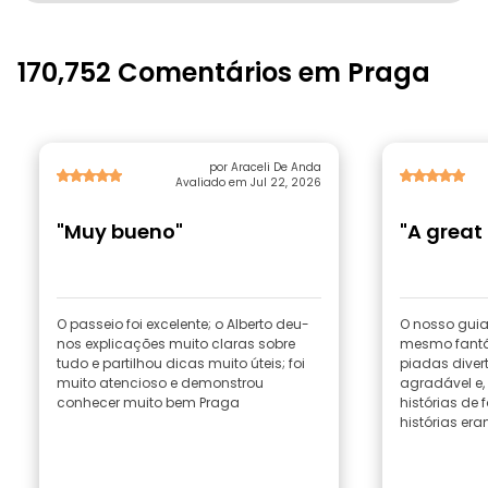
170,752 Comentários em Praga
por Araceli De Anda
Avaliado em Jul 22, 2026
"Muy bueno"
"A great 
O passeio foi excelente; o Alberto deu-
O nosso guia t
nos explicações muito claras sobre
mesmo fantá
tudo e partilhou dicas muito úteis; foi
piadas diver
muito atencioso e demonstrou
agradável e, 
conhecer muito bem Praga
histórias de 
histórias eram