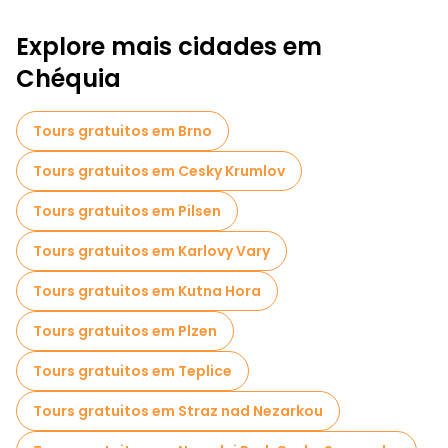
Passeios a pé gratuitos para famílias em Praga
Explore mais cidades em
Passeios de Pub Crawl em Praga
Chéquia
Atividades esportivas em Praga
Passeios autoguiados em Praga
Tours gratuitos em Brno
Jogos de fuga em Praga
Tours gratuitos em Cesky Krumlov
Visitas gratuitas à guerra em Praga
Tours gratuitos em Pilsen
Visitas gratuitas aos bairros judeus em Praga
Tours gratuitos em Karlovy Vary
Bilhetes de entrada em Praga
Tours gratuitos em Kutna Hora
Cruzeiros em Praga
Tours gratuitos em Plzen
Visitas guiadas gratuitas a locais assustadores e lendários em Praga
Tours gratuitos em Teplice
Museus em Praga
Tours gratuitos em Straz nad Nezarkou
Visita guiada gratuita à cidade velha Praga