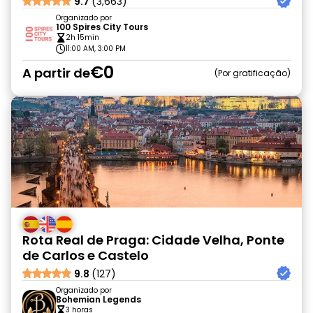
9.7
(3,663)
Organizado por
100 Spires City Tours
2h 15min
11:00 AM, 3:00 PM
€0
A partir de
Por gratificação
Rota Real de Praga: Cidade Velha, Ponte
de Carlos e Castelo
9.8
(127)
Organizado por
Bohemian Legends
3 horas