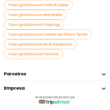
Tours gratuitos em Colà di Lazise
Tours gratuitos em Maranello
Tours gratuitos em Stupinigi
Tours gratuitos em Castel San Pietro Terme
Tours gratuitos em Rodi Garganico
Tours gratuitos em Peschici
Parceiros
Aderir Ao Freetour
Empresa
Registo Do Fornecedor
Destinos
Avaliações fornecidas por
Programa De Afiliados
Quem Somos