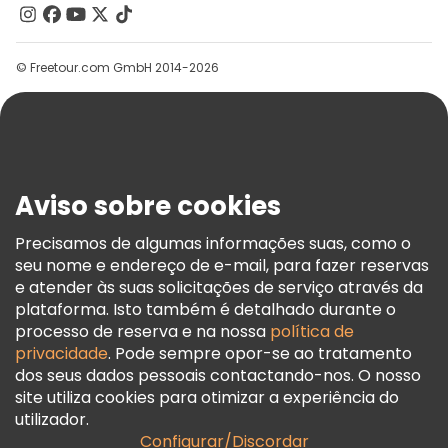
Contacte-Nos
Grupos
© Freetour.com GmbH 2014-2026
Ajuda
Blog
Imprensa
Segurança E Privacidade
Aviso sobre cookies
Termos E Informações Legais
Política De Cookies
Precisamos de algumas informações suas, como o
seu nome e endereço de e-mail, para fazer reservas
Freetour Prémios
e atender às suas solicitações de serviço através da
Programa De Fidelidade
plataforma. Isto também é detalhado durante o
processo de reserva e na nossa
política de
privacidade
. Pode sempre opor-se ao tratamento
dos seus dados pessoais contactando-nos. O nosso
site utiliza cookies para otimizar a experiência do
utilizador.
Configurar/Discordar