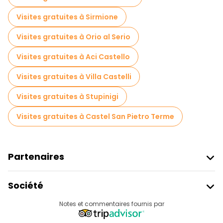
Visites gratuites à Sirmione
Visites gratuites à Orio al Serio
Visites gratuites à Aci Castello
Visites gratuites à Villa Castelli
Visites gratuites à Stupinigi
Visites gratuites à Castel San Pietro Terme
Partenaires
Rejoindre Freetour
Société
Connexion Du Fournisseur
Destinations
Notes et commentaires fournis par
Programme D’affiliation
À Propos De Nous