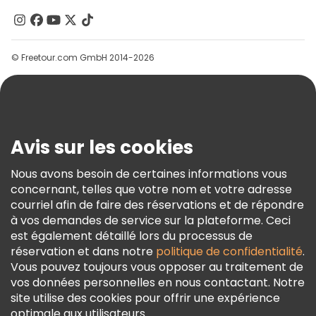
Contactez-Nous
Groupes
© Freetour.com GmbH 2014-2026
Aide
Blog
Presse
Sécurité Et Confidentialité
Avis sur les cookies
Conditions Générales Et Mentions Légales
Nous avons besoin de certaines informations vous
Politique En Matière De Cookies
concernant, telles que votre nom et votre adresse
Freetour Prix
courriel afin de faire des réservations et de répondre
à vos demandes de service sur la plateforme. Ceci
Programme De Fidélité
est également détaillé lors du processus de
réservation et dans notre
politique de confidentialité
.
Vous pouvez toujours vous opposer au traitement de
vos données personnelles en nous contactant. Notre
site utilise des cookies pour offrir une expérience
optimale aux utilisateurs.