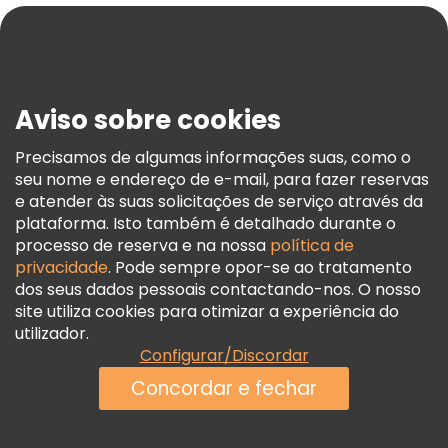
Blog
Imprensa
Segurança E Privacidade
Aviso sobre cookies
Termos E Informações Legais
Política De Cookies
Precisamos de algumas informações suas, como o
seu nome e endereço de e-mail, para fazer reservas
Freetour Prémios
e atender às suas solicitações de serviço através da
Programa De Fidelidade
plataforma. Isto também é detalhado durante o
processo de reserva e na nossa
política de
privacidade
. Pode sempre opor-se ao tratamento
dos seus dados pessoais contactando-nos. O nosso
site utiliza cookies para otimizar a experiência do
utilizador.
Configurar/Discordar
Concordar e fechar