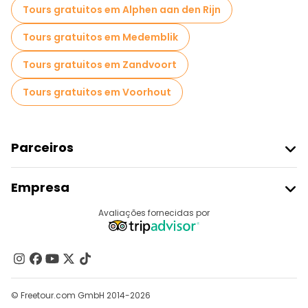
Tours gratuitos em Alphen aan den Rijn
Tours gratuitos em Medemblik
Tours gratuitos em Zandvoort
Tours gratuitos em Voorhout
Parceiros
Aderir Ao Freetour
Empresa
Registo Do Fornecedor
Destinos
Avaliações fornecidas por
Programa De Afiliados
Quem Somos
Contacte-Nos
Grupos
© Freetour.com GmbH 2014-2026
Ajuda