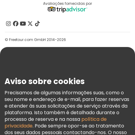
Destinos
Avaliações fornecidas por
Programa De Afiliados
Quem Somos
Contacte-Nos
Grupos
© Freetour.com GmbH 2014-2026
Ajuda
Blog
Imprensa
Segurança E Privacidade
Aviso sobre cookies
Termos E Informações Legais
Política De Cookies
Precisamos de algumas informações suas, como o
seu nome e endereço de e-mail, para fazer reservas
Freetour Prémios
e atender às suas solicitações de serviço através da
Programa De Fidelidade
plataforma. Isto também é detalhado durante o
processo de reserva e na nossa
política de
privacidade
. Pode sempre opor-se ao tratamento
dos seus dados pessoais contactando-nos. O nosso