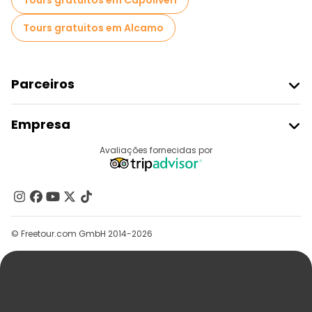
Tours gratuitos em Capoliveri
Tours gratuitos em Alcamo
Parceiros
Aderir Ao Freetour
Empresa
Registo Do Fornecedor
Destinos
Avaliações fornecidas por
Programa De Afiliados
Quem Somos
Contacte-Nos
Grupos
© Freetour.com GmbH 2014-2026
Ajuda
Blog
Imprensa
Segurança E Privacidade