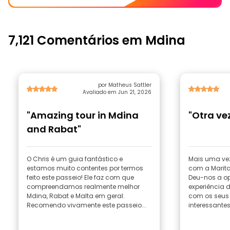
7,121 Comentários em Mdina
por Matheus Sattler
Avaliado em Jun 21, 2026
"Amazing tour in Mdina
"Otra ve
and Rabat"
O Chris é um guia fantástico e
Mais uma ve
estamos muito contentes por termos
com a Marita
feito este passeio! Ele faz com que
Deu-nos a op
compreendamos realmente melhor
experiência d
Mdina, Rabat e Malta em geral.
com os seus
Recomendo vivamente este passeio...
interessantes