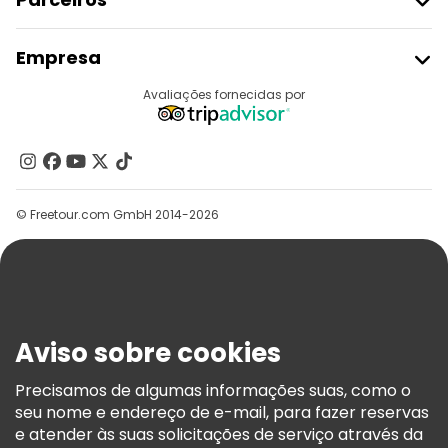
Aderir Ao Freetour
Empresa
Registo Do Fornecedor
Destinos
Avaliações fornecidas por
Programa De Afiliados
Quem Somos
Contacte-Nos
Grupos
© Freetour.com GmbH 2014-2026
Ajuda
Blog
Imprensa
Segurança E Privacidade
Aviso sobre cookies
Termos E Informações Legais
Política De Cookies
Precisamos de algumas informações suas, como o
seu nome e endereço de e-mail, para fazer reservas
Freetour Prémios
e atender às suas solicitações de serviço através da