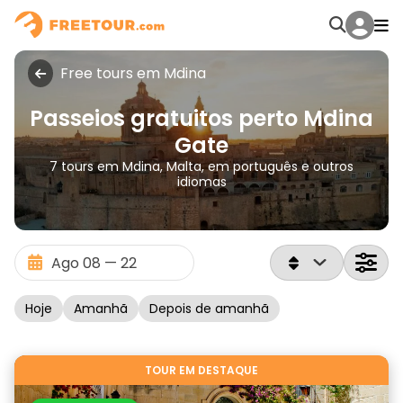
Free tours em Mdina
Passeios gratuitos perto Mdina
Gate
7 tours em Mdina, Malta, em português e outros
idiomas
Hoje
Amanhã
Depois de amanhã
TOUR EM DESTAQUE