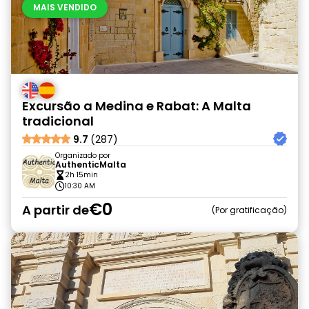
MAIS VENDIDO
Excursão a Medina e Rabat: A Malta
tradicional
9.7
(287)
Organizado por
AuthenticMalta
2h 15min
10:30 AM
€0
A partir de
Por gratificação