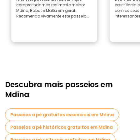
compreendamos realmente melhor
experiência d
Mdina, Rabat e Malta em geral.
com os seus
Recomendo vivamente este passeio...
interessantes
Descubra mais passeios em
Mdina
Passeios a pé gratuitos essenciais em Mdina
Passeios a pé históricos gratuitos em Mdina
Passeios a pé culturais gratuitos em Mdina