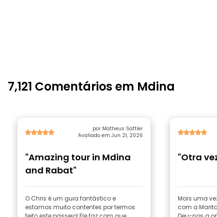
7,121 Comentários em Mdina
por Matheus Sattler
Avaliado em Jun 21, 2026
"Amazing tour in Mdina
"Otra ve
and Rabat"
O Chris é um guia fantástico e
Mais uma ve
estamos muito contentes por termos
com a Marita
feito este passeio! Ele faz com que
Deu-nos a op