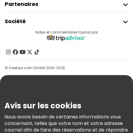
Partenaires
Rejoindre Freetour
Société
Connexion Du Fournisseur
Destinations
Notes et commentaires fournis par
Programme D’affiliation
À Propos De Nous
Contactez-Nous
Groupes
© Freetour.com GmbH 2014-2026
Aide
Blog
Presse
Sécurité Et Confidentialité
Avis sur les cookies
Conditions Générales Et Mentions Légales
Nous avons besoin de certaines informations vous
Politique En Matière De Cookies
concernant, telles que votre nom et votre adresse
Freetour Prix
courriel afin de faire des réservations et de répondre