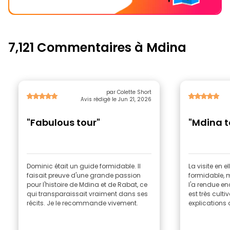
7,121 Commentaires à Mdina
par Colette Short
Avis rédigé le Jun 21, 2026
"Fabulous tour"
"Mdina t
Dominic était un guide formidable. Il
La visite en 
faisait preuve d'une grande passion
formidable, 
pour l'histoire de Mdina et de Rabat, ce
l'a rendue enc
qui transparaissait vraiment dans ses
est très cult
récits. Je le recommande vivement.
explications