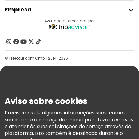
Aderir Ao Freetour
Empresa
Registo Do Fornecedor
Destinos
Avaliações fornecidas por
Programa De Afiliados
Quem Somos
Contacte-Nos
Grupos
© Freetour.com GmbH 2014-2026
Ajuda
Blog
Imprensa
Segurança E Privacidade
Aviso sobre cookies
Termos E Informações Legais
Política De Cookies
Precisamos de algumas informações suas, como o
seu nome e endereço de e-mail, para fazer reservas
Freetour Prémios
e atender às suas solicitações de serviço através da
Programa De Fidelidade
plataforma. Isto também é detalhado durante o