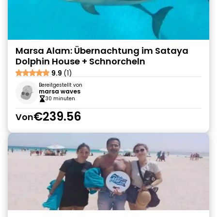
Marsa Alam: Übernachtung im Sataya
Dolphin House + Schnorcheln
9.9
(1)
Bereitgestellt von
marsa waves
30 minuten
€239.56
Von