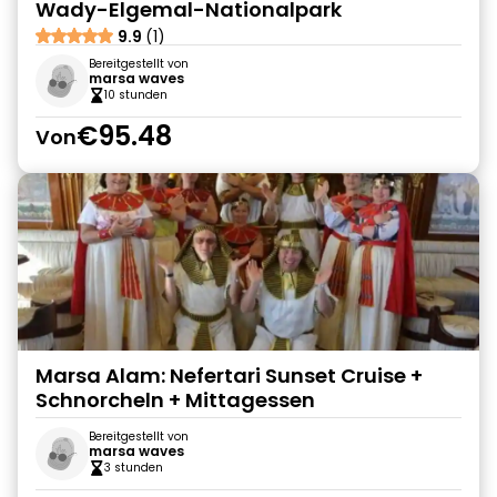
Wady-Elgemal-Nationalpark
9.9
(1)
Bereitgestellt von
marsa waves
10 stunden
€95.48
Von
Marsa Alam: Nefertari Sunset Cruise +
Schnorcheln + Mittagessen
Bereitgestellt von
marsa waves
3 stunden