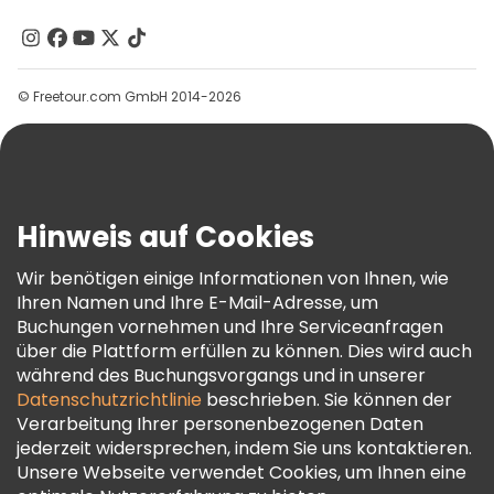
Über Uns
Kontakt
Gruppen
© Freetour.com GmbH 2014-2026
Hilfe
Blog
Presse
Sicherheit Und Datenschutz
Hinweis auf Cookies
AGB Und Rechtliches
Wir benötigen einige Informationen von Ihnen, wie
Cookie-Richtlinie
Ihren Namen und Ihre E-Mail-Adresse, um
Freetour Auszeichnungen
Buchungen vornehmen und Ihre Serviceanfragen
über die Plattform erfüllen zu können. Dies wird auch
Treueprogramm
während des Buchungsvorgangs und in unserer
Datenschutzrichtlinie
beschrieben. Sie können der
Verarbeitung Ihrer personenbezogenen Daten
jederzeit widersprechen, indem Sie uns kontaktieren.
Unsere Webseite verwendet Cookies, um Ihnen eine