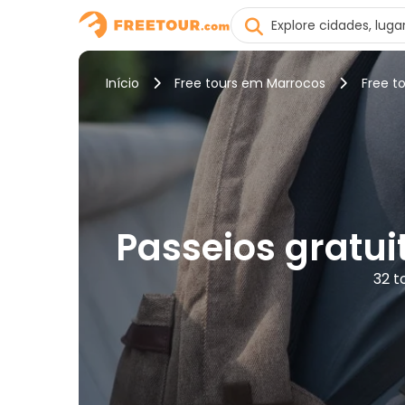
Início
Free tours em Marrocos
Free t
Passeios gratui
32 t