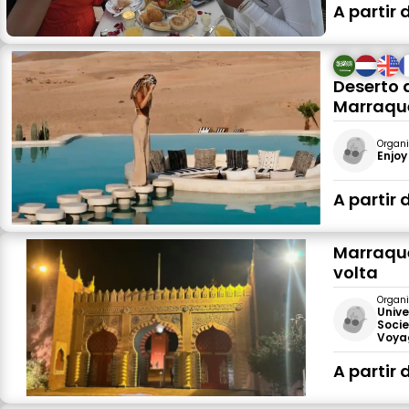
A partir 
Deserto 
Marraque
Organi
Enjoy
A partir 
Marraque
volta
Organi
Unive
Socie
Voya
A partir 