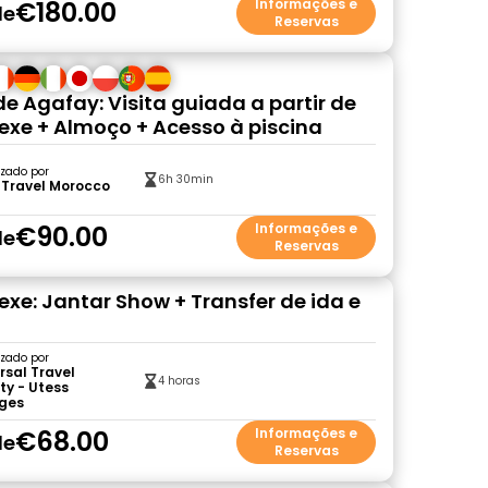
€180.00
Informações e
de
Reservas
de Agafay: Visita guiada a partir de
xe + Almoço + Acesso à piscina
zado por
6h 30min
 Travel Morocco
€90.00
Informações e
de
Reservas
xe: Jantar Show + Transfer de ida e
zado por
rsal Travel
4 horas
ty - Utess
ges
€68.00
Informações e
de
Reservas