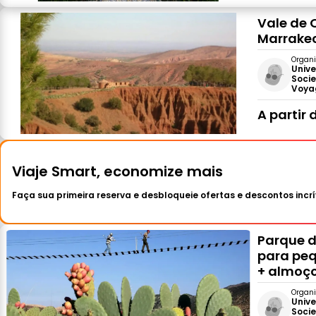
Vale de 
Marrake
Organi
Unive
Socie
Voya
A partir 
Viaje Smart, economize mais
Faça sua primeira reserva e desbloqueie ofertas e descontos incrí
Parque d
para peq
+ almoç
Organi
Unive
Socie