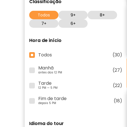
Classificação
Todos
9+
8+
7+
6+
Hora de início
Todos
(30)
Manhã
(27)
antes das 12 PM
Tarde
(22)
12 PM — 5 PM
Fim de tarde
(18)
depois 5 PM
Idioma do tour