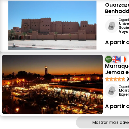
Ouarzaza
Benhaddo
Organi
Unive
Socie
Voya
A partir 
Marraque
Jemaa e
9
Organi
Marr
Expe
A partir 
Mostrar mais ativ