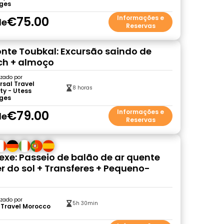
ges
€75.00
Informações e
de
Reservas
Monte Toubkal: Excursão saindo de
ch + almoço
zado por
rsal Travel
8 horas
ty - Utess
ges
€79.00
Informações e
de
Reservas
xe: Passeio de balão de ar quente
r do sol + Transferes + Pequeno-
zado por
5h 30min
 Travel Morocco