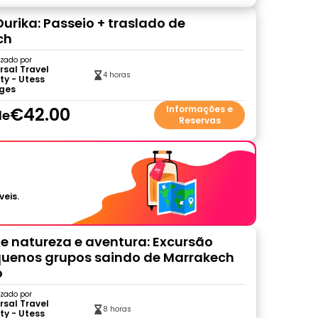
Ourika: Passeio + traslado de
ch
zado por
rsal Travel
4 horas
ty - Utess
ges
€42.00
Informações e
de
Reservas
veis.
e natureza e aventura: Excursão
uenos grupos saindo de Marrakech
o
zado por
rsal Travel
8 horas
ty - Utess