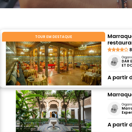
Marraque
TOUR EM DESTAQUE
restaura
8
Organi
DAR 
ET D
A partir 
Marraque
Organi
Marr
Expe
A partir 