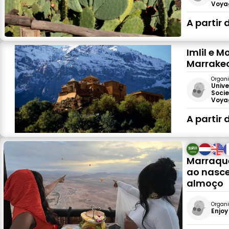
Voya
A partir 
Imlil e 
Marrake
Organi
Unive
Socie
Voya
A partir 
Marraque
ao nasce
almoço
Organi
Enjoy