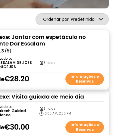
Ordenar por: Predefinida
xe: Jantar com espetáculo no
nte Dar Essalam
.3
(5)
zado por
ESSALAM DELICES
3 horas
OUCEURS
€28.20
Informações e
de
Reservas
xe: Visita guiada de meio dia
zado por
3 horas
akech Guided
10:00 AM, 2:00 PM
rience
€30.00
Informações e
de
Reservas