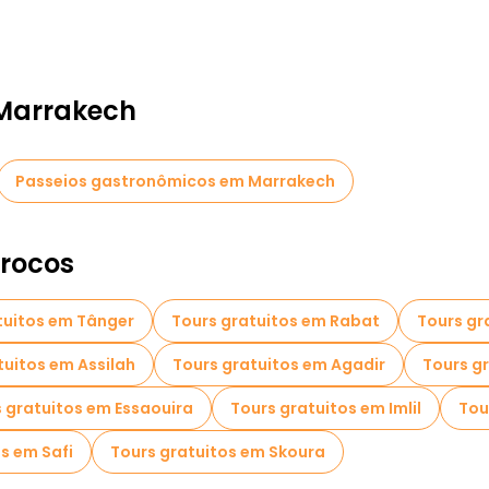
 Marrakech
Passeios gastronômicos em Marrakech
rrocos
tuitos em Tânger
Tours gratuitos em Rabat
Tours gr
tuitos em Assilah
Tours gratuitos em Agadir
Tours g
 gratuitos em Essaouira
Tours gratuitos em Imlil
Tou
s em Safi
Tours gratuitos em Skoura