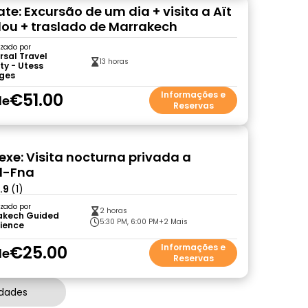
te: Excursão de um dia + visita a Aït
u + traslado de Marrakech
zado por
rsal Travel
13 horas
ty - Utess
ges
€51.00
Informações e
de
Reservas
xe: Visita nocturna privada a
l-Fna
.9
(1)
zado por
2 horas
akech Guided
5:30 PM, 6:00 PM
+2 Mais
rience
€25.00
Informações e
de
Reservas
idades