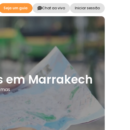
Seja um guia
Chat ao vivo
Iniciar sessão
ões em Marrakech
iomas