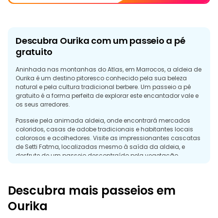
Descubra Ourika com um passeio a pé
gratuito
Aninhada nas montanhas do Atlas, em Marrocos, a aldeia de
Ourika é um destino pitoresco conhecido pela sua beleza
natural e pela cultura tradicional berbere. Um passeio a pé
gratuito é a forma perfeita de explorar este encantador vale e
os seus arredores.
Passeie pela animada aldeia, onde encontrará mercados
coloridos, casas de adobe tradicionais e habitantes locais
calorosos e acolhedores. Visite as impressionantes cascatas
de Setti Fatma, localizadas mesmo à saída da aldeia, e
desfrute de um passeio descontraído pela vegetação
luxuriante. Ao longo do caminho, aprenda sobre o modo de
vida berbere e a rica história da região.
Descubra mais passeios em
Uma visita guiada gratuita a Ourika oferece uma
oportunidade única de conhecer a beleza das montanhas,
Ourika
da cultura e das paisagens naturais de Marrocos.