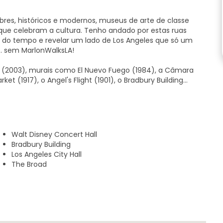
bres, históricos e modernos, museus de arte de classe
que celebram a cultura. Tenho andado por estas ruas
s do tempo e revelar um lado de Los Angeles que só um
... sem MarlonWalksLA!
l (2003), murais como El Nuevo Fuego (1984), a Câmara
et (1917), o Angel's Flight (1901), o Bradbury Building
começa a 10 minutos do hospital onde nasci. Tal como a
inha mãe é da Guatemala, o meu pai é de El Salvador e o
Walt Disney Concert Hall
inês mandarim e passei um ano no estrangeiro a viver na
Bradbury Building
ecer pessoas novas. O meu objetivo é mostrar-lhe uma
Los Angeles City Hall
orma. Juntar o mundo moderno com as nossas raízes
The Broad