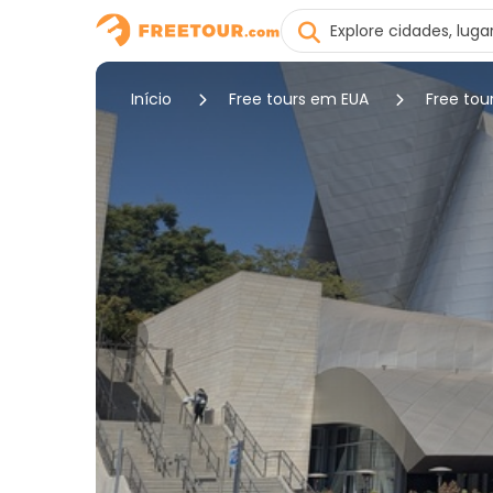
Início
Free tours em EUA
Free tou