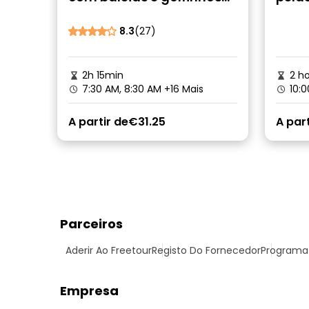
durante todo o ano
cele
8.3
(27)
2h 15min
2 ho
7:30 AM, 8:30 AM
+16 Mais
10:0
A partir de
€31.25
A part
Parceiros
Aderir Ao Freetour
Registo Do Fornecedor
Programa 
Empresa