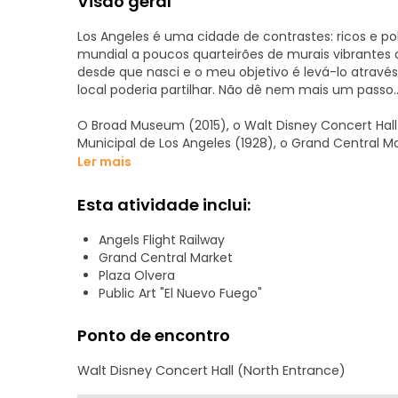
Visão geral
Los Angeles é uma cidade de contrastes: ricos e po
mundial a poucos quarteirões de murais vibrantes 
desde que nasci e o meu objetivo é levá-lo atravé
local poderia partilhar. Não dê nem mais um passo
O Broad Museum (2015), o Walt Disney Concert Hal
Municipal de Los Angeles (1928), o Grand Central Mark
(1893) e terminando na Placita Olvera (1781)
Ler mais
Sobre mim:
Esta atividade inclui:
Nascido e criado em Los Angeles, o nosso passeio 
minha cidade, sou multicultural e multilingue. A m
Angels Flight Railway
meu espanhol é mexicano. Para além disso, falo ch
Grand Central Market
China. Tal como tu, adoro viajar, aprender e conh
Plaza Olvera
versão de Los Angeles que nunca veria de outra f
Public Art "El Nuevo Fuego"
"ranchero".
Ponto de encontro
Walt Disney Concert Hall (North Entrance)