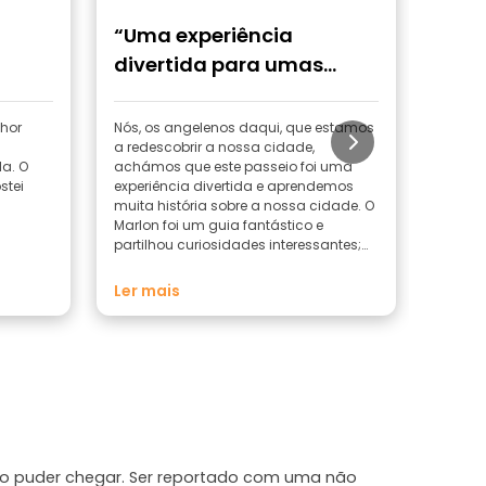
“Uma experiência
“O g
divertida para umas
férias em casa”
hor
Nós, os angelenos daqui, que estamos
O guia
a redescobrir a nossa cidade,
por me
la. O
achámos que este passeio foi uma
que a 
stei
experiência divertida e aprendemos
sobre 
muita história sobre a nossa cidade. O
recome
Marlon foi um guia fantástico e
uma pe
partilhou curiosidades interessantes;
passei
recomendo vivamente. P.S.: levem um
guarda-chuva, porque faz calor
Ler mais
ão puder chegar. Ser reportado com uma não