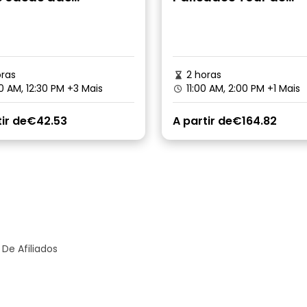
bridades
mountain bike elétri
para iniciantes
ras
2 horas
0 AM, 12:30 PM
+3 Mais
11:00 AM, 2:00 PM
+1 Mais
ir de
€42.53
A partir de
€164.82
De Afiliados