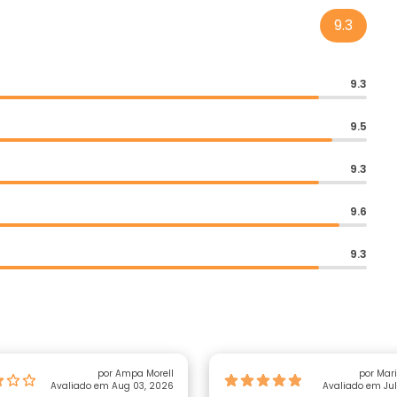
9.3
9.3
9.5
9.3
9.6
9.3
por Ampa Morell
por Mar
Avaliado em Aug 03, 2026
Avaliado em Jul