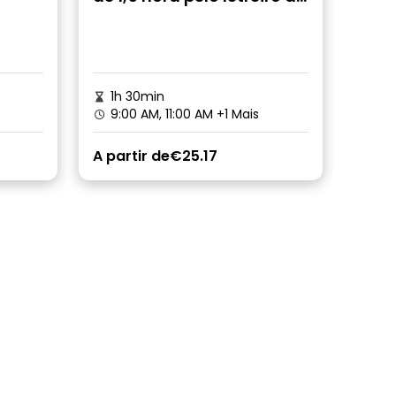
ca
Hollywood
1h 30min
9:00 AM, 11:00 AM
+1 Mais
A partir de
€25.17