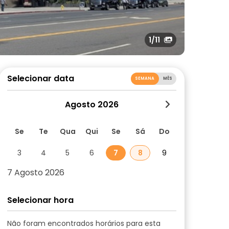
1
/11
Selecionar data
SEMANA
MÊS
Agosto 2026
Se
Te
Qua
Qui
Se
Sá
Do
3
4
5
6
7
8
9
7 Agosto 2026
Selecionar hora
Não foram encontrados horários para esta