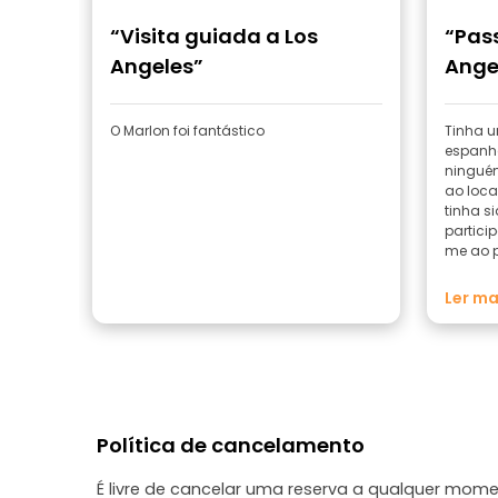
“Visita guiada a Los
“Pass
Angeles”
Ange
O Marlon foi fantástico
Tinha u
espanho
ningué
ao loca
tinha s
partici
me ao p
mais ta
passeio
Ler ma
geral d
Política de cancelamento
É livre de cancelar uma reserva a qualquer mo