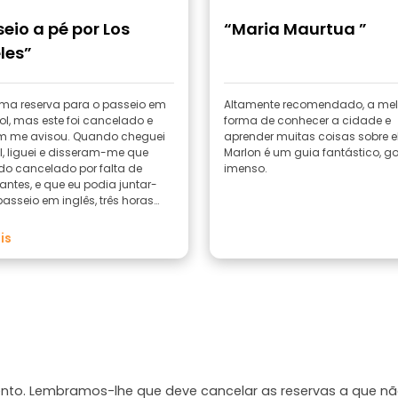
eio a pé por Los
“Maria Maurtua ”
les”
ma reserva para o passeio em
Altamente recomendado, a mel
l, mas este foi cancelado e
forma de conhecer a cidade e
m me avisou. Quando cheguei
aprender muitas coisas sobre e
l, liguei e disseram-me que
Marlon é um guia fantástico, go
ido cancelado por falta de
imenso.
pantes, e que eu podia juntar-
asseio em inglês, três horas
rde. Reorganizei-me e fiz o
; é bom para ter uma ideia
is
a cidade.
mento. Lembramos-lhe que deve cancelar as reservas a que n