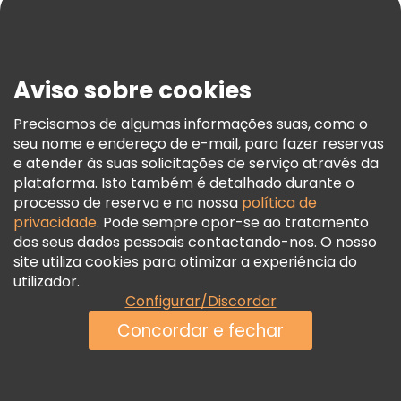
Blog
Imprensa
Segurança E Privacidade
Aviso sobre cookies
Termos E Informações Legais
Política De Cookies
Precisamos de algumas informações suas, como o
seu nome e endereço de e-mail, para fazer reservas
Freetour Prémios
e atender às suas solicitações de serviço através da
Programa De Fidelidade
plataforma. Isto também é detalhado durante o
processo de reserva e na nossa
política de
privacidade
. Pode sempre opor-se ao tratamento
dos seus dados pessoais contactando-nos. O nosso
site utiliza cookies para otimizar a experiência do
utilizador.
Configurar/Discordar
Concordar e fechar