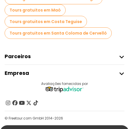
Tours gratuitos em Maó
Tours gratuitos em Costa Teguise
Tours gratuitos em Santa Coloma de Cervelló
Parceiros
Aderir Ao Freetour
Empresa
Registo Do Fornecedor
Destinos
Avaliações fornecidas por
Programa De Afiliados
Quem Somos
Contacte-Nos
Grupos
© Freetour.com GmbH 2014-2026
Ajuda