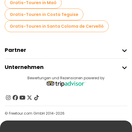
Gratis-Touren in Maó
Gratis-Touren in Costa Teguise
Gratis-Touren in Santa Coloma de Cervelló
Partner
Freetour Beitreten
Unternehmen
Anbieter-Anmeldung
Reiseziele
Bewertungen und Rezensionen powered by
Affiliate-Programm
Über Uns
Kontakt
Gruppen
© Freetour.com GmbH 2014-2026
Hilfe
Blog