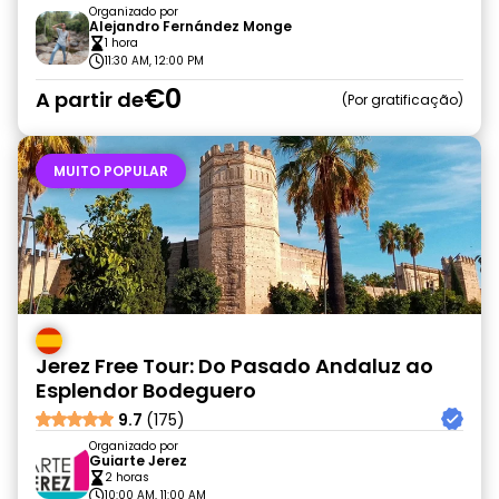
Organizado por
Alejandro Fernández Monge
1 hora
11:30 AM, 12:00 PM
€0
A partir de
Por gratificação
MUITO POPULAR
Jerez Free Tour: Do Pasado Andaluz ao
Esplendor Bodeguero
9.7
(175)
Organizado por
Guiarte Jerez
2 horas
10:00 AM, 11:00 AM