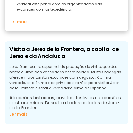
verificar este ponto com os organizadores das
excursões com antecedência.
Ler mais
Visita a Jerez de la Frontera, a capital de
Jerez e da Andaluzia
Jerez é um centro espanhol de produção de vinho, que deu
nome a uma das variedades desta bebida. Muitas bodegas
oferecem aos turistas excursões com degustação - na
verdade, esta é uma das principais razões para visitar Jerez
de la Frontera e sentir a verdadeira alma de Espanha.
Atracções históricas, cavalos, festivais e excursões
gastronómicas: Descubra todos os lados de Jerez
de la Frontera
Ler mais
Famosa pelo seu vinho, cavalos e flamenco, Jerez de la
Frontera combina bairros históricos com bairros
conservadores de arquitetura tradicional andaluza. O seu
clima mediterrânico ameno e o seu rico património histórico