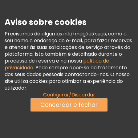
Imprensa
Segurança E Privacidade
Aviso sobre cookies
Termos E Informações Legais
Política De Cookies
Precisamos de algumas informações suas, como o
seu nome e endereço de e-mail, para fazer reservas
Freetour Prémios
e atender às suas solicitações de serviço através da
Programa De Fidelidade
plataforma. Isto também é detalhado durante o
processo de reserva e na nossa
política de
privacidade
. Pode sempre opor-se ao tratamento
dos seus dados pessoais contactando-nos. O nosso
site utiliza cookies para otimizar a experiência do
utilizador.
Configurar/Discordar
Concordar e fechar