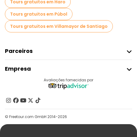
Tours gratuitos em Haro
Tours gratuitos em Púbol
Tours gratuitos em Villamayor de Santiago
Parceiros
Aderir Ao Freetour
Empresa
Registo Do Fornecedor
Destinos
Avaliações fornecidas por
Programa De Afiliados
Quem Somos
Contacte-Nos
Grupos
© Freetour.com GmbH 2014-2026
Ajuda
Blog