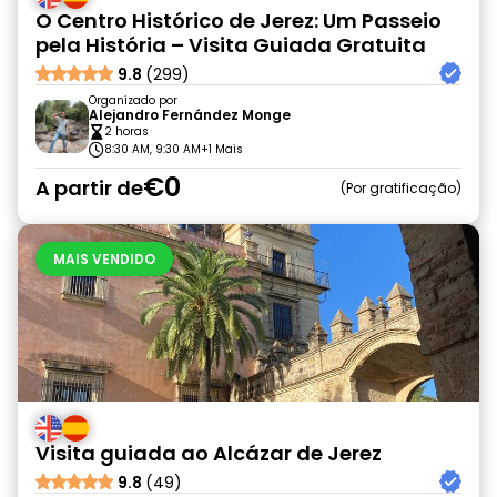
O Centro Histórico de Jerez: Um Passeio
pela História – Visita Guiada Gratuita
9.8
(299)
Organizado por
Alejandro Fernández Monge
2 horas
8:30 AM, 9:30 AM
+1 Mais
€0
A partir de
Por gratificação
MAIS VENDIDO
Visita guiada ao Alcázar de Jerez
9.8
(49)