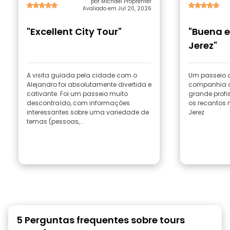
por Michael Proprenter
Avaliado em Jul 20, 2026
"Excellent City Tour"
"Buena e
Jerez"
A visita guiada pela cidade com o
Um passeio a
Alejandro foi absolutamente divertida e
companhia d
cativante. Foi um passeio muito
grande profi
descontraído, com informações
os recantos
interessantes sobre uma variedade de
Jerez
temas (pessoas,...
5 Perguntas frequentes sobre tours