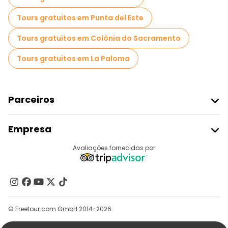
Tours gratuitos em Punta del Este
Tours gratuitos em Colónia do Sacramento
Tours gratuitos em La Paloma
Parceiros
Aderir Ao Freetour
Empresa
Registo Do Fornecedor
Destinos
Avaliações fornecidas por
Programa De Afiliados
Quem Somos
Contacte-Nos
Grupos
© Freetour.com GmbH 2014-2026
Ajuda