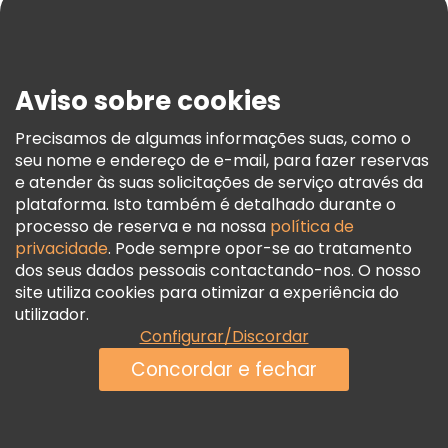
Blog
Imprensa
Segurança E Privacidade
Aviso sobre cookies
Termos E Informações Legais
Política De Cookies
Precisamos de algumas informações suas, como o
seu nome e endereço de e-mail, para fazer reservas
Freetour Prémios
e atender às suas solicitações de serviço através da
Programa De Fidelidade
plataforma. Isto também é detalhado durante o
processo de reserva e na nossa
política de
privacidade
. Pode sempre opor-se ao tratamento
dos seus dados pessoais contactando-nos. O nosso
site utiliza cookies para otimizar a experiência do
utilizador.
Configurar/Discordar
Concordar e fechar