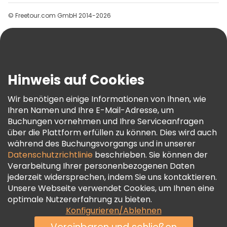
Gruppen
© Freetour.com GmbH 2014-2026
Hilfe
Blog
Presse
Sicherheit Und Datenschutz
Hinweis auf Cookies
AGB Und Rechtliches
Wir benötigen einige Informationen von Ihnen, wie
Cookie-Richtlinie
Ihren Namen und Ihre E-Mail-Adresse, um
Freetour Auszeichnungen
Buchungen vornehmen und Ihre Serviceanfragen
über die Plattform erfüllen zu können. Dies wird auch
Treueprogramm
während des Buchungsvorgangs und in unserer
Datenschutzrichtlinie
beschrieben. Sie können der
Verarbeitung Ihrer personenbezogenen Daten
jederzeit widersprechen, indem Sie uns kontaktieren.
Unsere Webseite verwendet Cookies, um Ihnen eine
optimale Nutzererfahrung zu bieten.
Konfigurieren/Ablehnen