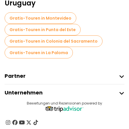
Uruguay
Gratis-Touren in Montevideo
Gratis-Touren in Punta del Este
Gratis-Touren in Colonia del Sacramento
Gratis-Touren in La Paloma
Partner
Freetour Beitreten
Unternehmen
Anbieter-Anmeldung
Reiseziele
Bewertungen und Rezensionen powered by
Affiliate-Programm
Über Uns
Kontakt