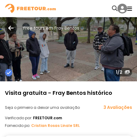
Free tours em Fray Bentos
1
/2
Visita gratuita - Fray Bentos histórico
3 Avaliações
Seja o primeiro a deixar uma avaliação
Verificado por:
FREETOUR.com
Fornecido po:
Cristian Rosas Linale SRL