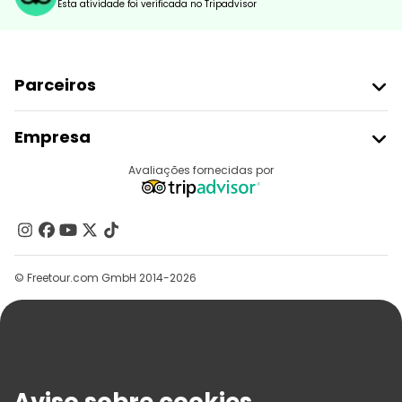
Esta atividade foi verificada no Tripadvisor
Parceiros
Aderir Ao Freetour
Empresa
Registo Do Fornecedor
Destinos
Avaliações fornecidas por
Programa De Afiliados
Quem Somos
Contacte-Nos
Grupos
© Freetour.com GmbH 2014-2026
Ajuda
Blog
Imprensa
Segurança E Privacidade
Termos E Informações Legais