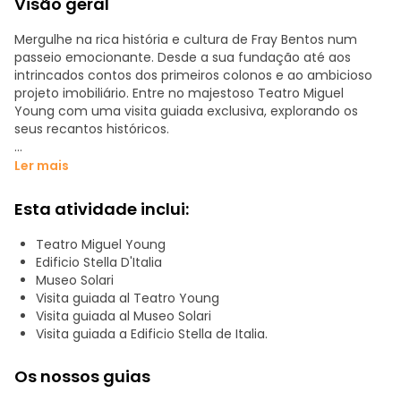
Visão geral
Mergulhe na rica história e cultura de Fray Bentos num
passeio emocionante. Desde a sua fundação até aos
intrincados contos dos primeiros colonos e ao ambicioso
projeto imobiliário. Entre no majestoso Teatro Miguel
Young com uma visita guiada exclusiva, explorando os
seus recantos históricos.
A Plaza Constitución espera por si com o seu encanto
Ler mais
icónico, enquanto o Edifício Stella de Italia revela a sua
história numa visita cativante. E não podemos esquecer o
Esta atividade inclui:
Museu Solari, onde uma visita guiada revelará os seus
tesouros escondidos. Participe desta experiência
Teatro Miguel Young
enriquecedora e descubra o legado de Fray Bentos a cada
Edificio Stella D'Italia
passo do caminho.
Museo Solari
Visita guiada al Teatro Young
Visita guiada al Museo Solari
Visita guiada a Edificio Stella de Italia.
Os nossos guias