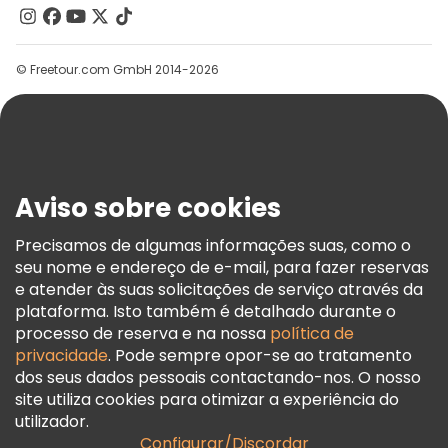
Contacte-Nos
Grupos
© Freetour.com GmbH 2014-2026
Ajuda
Blog
Imprensa
Segurança E Privacidade
Aviso sobre cookies
Termos E Informações Legais
Política De Cookies
Precisamos de algumas informações suas, como o
seu nome e endereço de e-mail, para fazer reservas
Freetour Prémios
e atender às suas solicitações de serviço através da
Programa De Fidelidade
plataforma. Isto também é detalhado durante o
processo de reserva e na nossa
política de
privacidade
. Pode sempre opor-se ao tratamento
dos seus dados pessoais contactando-nos. O nosso
site utiliza cookies para otimizar a experiência do
utilizador.
Configurar/Discordar