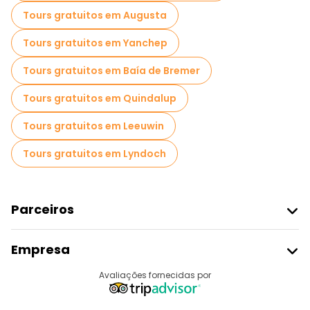
Tours gratuitos em Augusta
Tours gratuitos em Yanchep
Tours gratuitos em Baía de Bremer
Tours gratuitos em Quindalup
Tours gratuitos em Leeuwin
Tours gratuitos em Lyndoch
Parceiros
Aderir Ao Freetour
Empresa
Registo Do Fornecedor
Destinos
Avaliações fornecidas por
Programa De Afiliados
Quem Somos