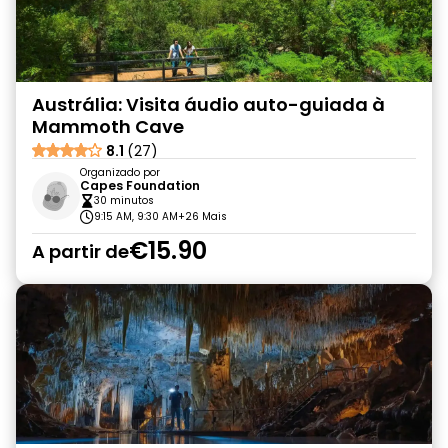
Austrália: Visita áudio auto-guiada à
Mammoth Cave
8.1
(27)
Organizado por
Capes Foundation
30 minutos
9:15 AM, 9:30 AM
+26 Mais
€15.90
A partir de