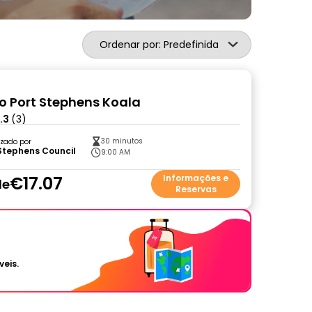
Ordenar por: Predefinida
o Port Stephens Koala
.3
(3)
30 minutos
zado por
Stephens Council
9:00 AM
€17.07
Informações e
de
Reservas
veis.