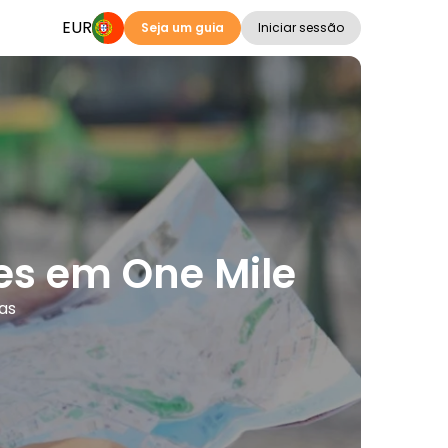
EUR
Seja um guia
Iniciar sessão
ões em One Mile
as