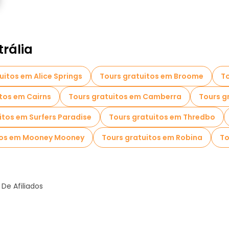
rália
uitos em Alice Springs
Tours gratuitos em Broome
To
tos em Cairns
Tours gratuitos em Camberra
Tours g
itos em Surfers Paradise
Tours gratuitos em Thredbo
tos em Mooney Mooney
Tours gratuitos em Robina
To
De Afiliados