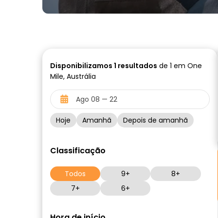
Disponibilizamos
1
resultados
de 1 em One
Mile, Austrália
Hoje
Amanhã
Depois de amanhã
Classificação
Todos
9+
8+
7+
6+
Hora de início