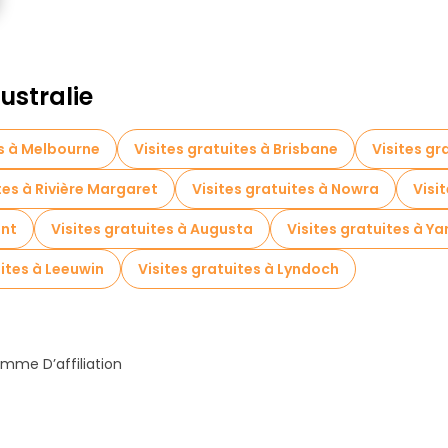
ustralie
es à Melbourne
Visites gratuites à Brisbane
Visites gr
tes à Rivière Margaret
Visites gratuites à Nowra
Visi
ant
Visites gratuites à Augusta
Visites gratuites à Y
uites à Leeuwin
Visites gratuites à Lyndoch
mme D’affiliation