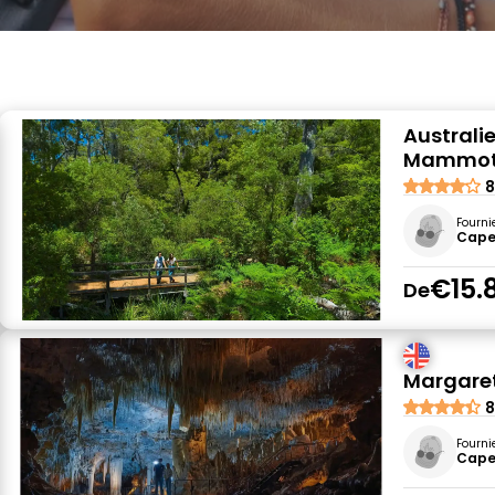
Australie
Mammo
8
Fourni
Cape
€15.
De
Margaret
8
Fourni
Cape