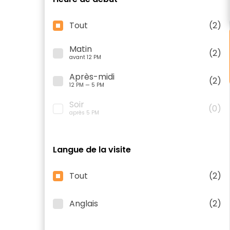
Tout
(2)
Matin
(2)
avant 12 PM
Après-midi
(2)
12 PM — 5 PM
Soir
(0)
après 5 PM
Langue de la visite
Tout
(2)
Anglais
(2)