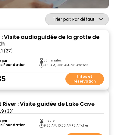
Trier par: Par défaut
 : Visite audioguidée de la grotte de
th
.1
(27)
30 minutes
e par
s Foundation
9:15 AM, 9:30 AM
+26 Afficher
85
Infos et
réservation
 River : Visite guidée de Lake Cave
.9
(33)
1 heure
e par
s Foundation
9:20 AM, 10:00 AM
+8 Afficher