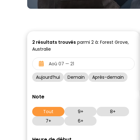
2
résultats trouvés
parmi 2 à: Forest Grove,
Australie
Aujourd’hui
Demain
Après-demain
Note
Tout
9+
8+
7+
6+
Heure de début