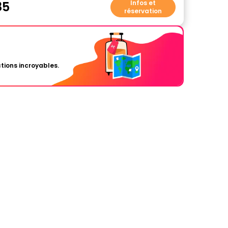
85
Infos et
réservation
tions incroyables.