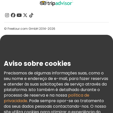
Programa De Afiliados
Quem Somos
Contacte-Nos
Grupos
© Freetour.com GmbH 2014-2026
Ajuda
Blog
Imprensa
Segurança E Privacidade
Aviso sobre cookies
Termos E Informações Legais
Política De Cookies
Precisamos de algumas informações suas, como o
seu nome e endereço de e-mail, para fazer reservas
Freetour Prémios
e atender às suas solicitações de serviço através da
Programa De Fidelidade
plataforma. Isto também é detalhado durante o
processo de reserva e na nossa
política de
privacidade
. Pode sempre opor-se ao tratamento
dos seus dados pessoais contactando-nos. O nosso
site utiliza cookies para otimizar a experiência do