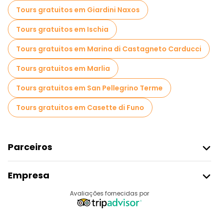
Tours gratuitos em Giardini Naxos
Tours gratuitos em Ischia
Tours gratuitos em Marina di Castagneto Carducci
Tours gratuitos em Marlia
Tours gratuitos em San Pellegrino Terme
Tours gratuitos em Casette di Funo
Parceiros
Aderir Ao Freetour
Empresa
Registo Do Fornecedor
Destinos
Avaliações fornecidas por
Programa De Afiliados
Quem Somos