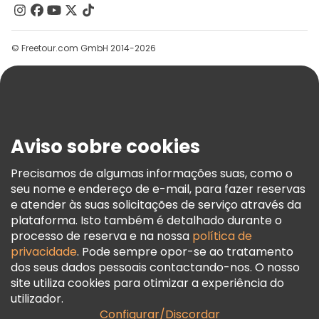
Contacte-Nos
Grupos
© Freetour.com GmbH 2014-2026
Ajuda
Blog
Imprensa
Segurança E Privacidade
Aviso sobre cookies
Termos E Informações Legais
Política De Cookies
Precisamos de algumas informações suas, como o
seu nome e endereço de e-mail, para fazer reservas
Freetour Prémios
e atender às suas solicitações de serviço através da
Programa De Fidelidade
plataforma. Isto também é detalhado durante o
processo de reserva e na nossa
política de
privacidade
. Pode sempre opor-se ao tratamento
dos seus dados pessoais contactando-nos. O nosso
site utiliza cookies para otimizar a experiência do
utilizador.
Configurar/Discordar