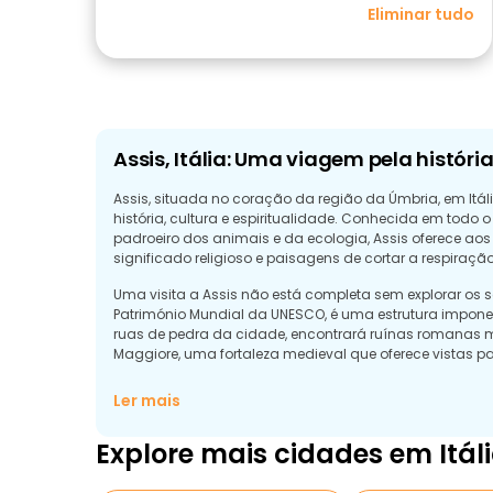
Eliminar tudo
Assis, Itália: Uma viagem pela história
Assis, situada no coração da região da Úmbria, em Itál
história, cultura e espiritualidade. Conhecida em tod
padroeiro dos animais e da ecologia, Assis oferece ao
significado religioso e paisagens de cortar a respiração
Uma visita a Assis não está completa sem explorar os
Património Mundial da UNESCO, é uma estrutura impone
ruas de pedra da cidade, encontrará ruínas romanas 
Maggiore, uma fortaleza medieval que oferece vistas 
Para aqueles que preferem uma experiência mais guiada,
Ler mais
informações detalhadas sobre a rica história e o patrim
abrangente de tudo o que Assis tem para oferecer, quer
Explore mais cidades em Itál
explorar igrejas antigas ou apreciar a deslumbrante art