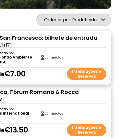
Ordenar por: Predefinida
 San Francesco: bilhete de entrada
.1
(17)
zado por
 Fondo Ambiente
30 minutos
ano
€7.00
Informações e
de
Reservas
eca, Fórum Romano & Rocca
e
zado por
s International
30 minutos
€13.50
Informações e
de
Reservas