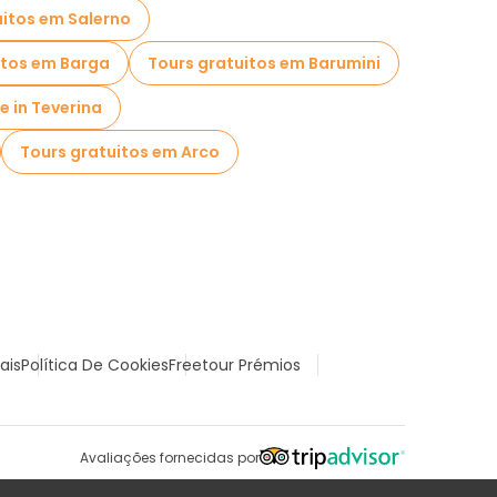
uitos em Salerno
itos em Barga
Tours gratuitos em Barumini
e in Teverina
Tours gratuitos em Arco
ais
Política De Cookies
Freetour Prémios
Avaliações fornecidas por