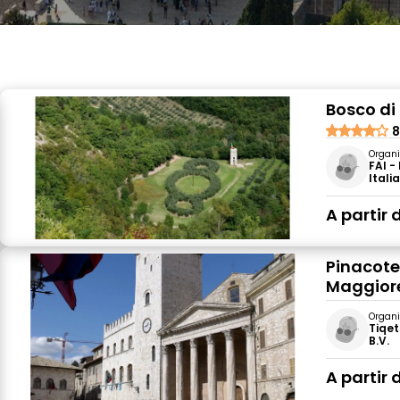
Bosco di
8
Organi
FAI -
Itali
A partir 
Pinacot
Maggior
Organi
Tiqet
B.V.
A partir 