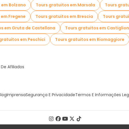
s em Bolzano
Tours gratuitos em Marsala
Tours grat
s em Fregene
Tours gratuitos em Brescia
Tours gratu
os em Gruta de Castellana
Tours gratuitos em Castiglion
gratuitos em Peschici
Tours gratuitos em Riomaggiore
De Afiliados
Blog
Imprensa
Segurança E Privacidade
Termos E Informações Leg