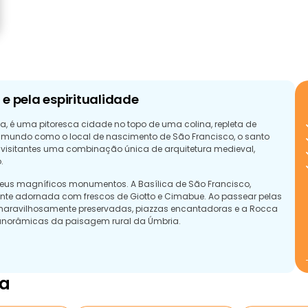
 e pela espiritualidade
ia, é uma pitoresca cidade no topo de uma colina, repleta de
o o mundo como o local de nascimento de São Francisco, o santo
s visitantes uma combinação única de arquitetura medieval,
.
 seus magníficos monumentos. A Basílica de São Francisco,
nte adornada com frescos de Giotto e Cimabue. Ao passear pelas
maravilhosamente preservadas, piazzas encantadoras e a Rocca
panorâmicas da paisagem rural da Úmbria.
 existem várias visitas gratuitas disponíveis que oferecem
ónio espiritual de Assis. Estas excursões oferecem uma visão
 esteja interessado em aprender sobre a vida de São Francisco,
ia
e e arquitetura da cidade.