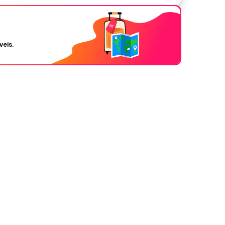
veis.