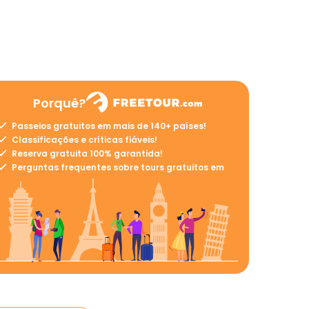
Porquê?
Passeios gratuitos em mais de 140+ países!
Classificações e críticas fiáveis!
Reserva gratuita 100% garantida!
Perguntas frequentes sobre tours gratuitos em