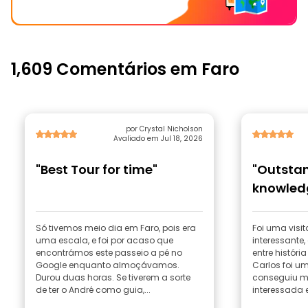
1,609 Comentários em Faro
por Crystal Nicholson
Avaliado em Jul 18, 2026
"Best Tour for time"
"Outstan
knowled
Só tivemos meio dia em Faro, pois era
Foi uma visi
uma escala, e foi por acaso que
interessante,
encontrámos este passeio a pé no
entre históri
Google enquanto almoçávamos.
Carlos foi um
Durou duas horas. Se tiverem a sorte
conseguiu m
de ter o André como guia,...
interessada e 