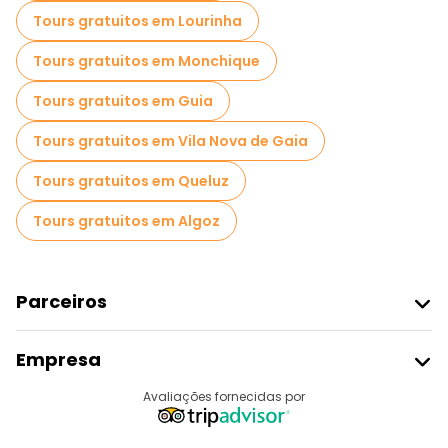
Tours gratuitos em Lourinha
Tours gratuitos em Monchique
Tours gratuitos em Guia
Tours gratuitos em Vila Nova de Gaia
Tours gratuitos em Queluz
Tours gratuitos em Algoz
Parceiros
Aderir Ao Freetour
Empresa
Registo Do Fornecedor
Destinos
Avaliações fornecidas por
Programa De Afiliados
Quem Somos