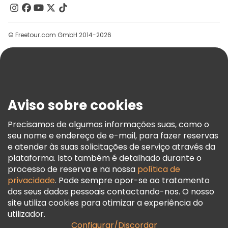
Contacte-Nos
Grupos
© Freetour.com GmbH 2014-2026
Ajuda
Blog
Imprensa
Segurança E Privacidade
Aviso sobre cookies
Termos E Informações Legais
Política De Cookies
Precisamos de algumas informações suas, como o
seu nome e endereço de e-mail, para fazer reservas
Freetour Prémios
e atender às suas solicitações de serviço através da
Programa De Fidelidade
plataforma. Isto também é detalhado durante o
processo de reserva e na nossa
política de
privacidade
. Pode sempre opor-se ao tratamento
dos seus dados pessoais contactando-nos. O nosso
site utiliza cookies para otimizar a experiência do
utilizador.
Configurar/Discordar