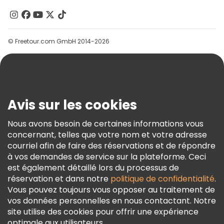
Contactez-Nous
Groupes
© Freetour.com GmbH 2014-2026
Aide
Blog
Presse
Sécurité Et Confidentialité
Avis sur les cookies
Conditions Générales Et Mentions Légales
Nous avons besoin de certaines informations vous
Politique En Matière De Cookies
concernant, telles que votre nom et votre adresse
Freetour Prix
courriel afin de faire des réservations et de répondre
à vos demandes de service sur la plateforme. Ceci
Programme De Fidélité
est également détaillé lors du processus de
réservation et dans notre
politique de confidentialité
.
Vous pouvez toujours vous opposer au traitement de
vos données personnelles en nous contactant. Notre
site utilise des cookies pour offrir une expérience
optimale aux utilisateurs.