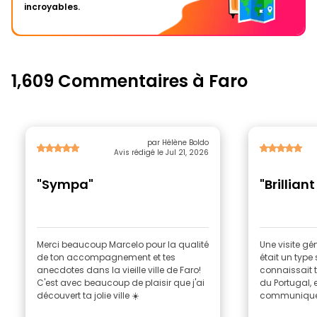
incroyables.
1,609 Commentaires à Faro
par Hélène Boldo
Avis rédigé le Jul 21, 2026
"Sympa"
"Brilliant
Merci beaucoup Marcelo pour la qualité
Une visite gén
de ton accompagnement et tes
était un type
anecdotes dans la vieille ville de Faro!
connaissait tr
C'est avec beaucoup de plaisir que j'ai
du Portugal, e
découvert ta jolie ville ☀️
communiquer.