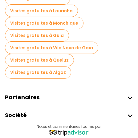
Visites gratuites à Lourinha
Visites gratuites à Monchique
Visites gratuites à Guia
Visites gratuites à Vila Nova de Gaia
Visites gratuites à Queluz
Visites gratuites à Algoz
Partenaires
Rejoindre Freetour
Société
Connexion Du Fournisseur
Destinations
Notes et commentaires fournis par
Programme D’affiliation
À Propos De Nous