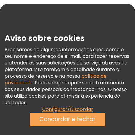
Blog
Imprensa
Segurança E Privacidade
Aviso sobre cookies
Termos E Informações Legais
Política De Cookies
Precisamos de algumas informações suas, como o
seu nome e endereço de e-mail, para fazer reservas
Freetour Prémios
e atender às suas solicitações de serviço através da
Programa De Fidelidade
plataforma. Isto também é detalhado durante o
processo de reserva e na nossa
política de
privacidade
. Pode sempre opor-se ao tratamento
dos seus dados pessoais contactando-nos. O nosso
site utiliza cookies para otimizar a experiência do
utilizador.
Configurar/Discordar
Concordar e fechar