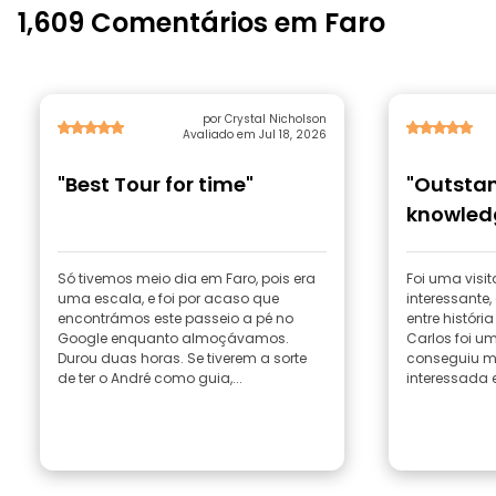
1,609 Comentários em Faro
por Crystal Nicholson
Avaliado em Jul 18, 2026
"Best Tour for time"
"Outstan
knowled
Só tivemos meio dia em Faro, pois era
Foi uma visi
uma escala, e foi por acaso que
interessante,
encontrámos este passeio a pé no
entre históri
Google enquanto almoçávamos.
Carlos foi um
Durou duas horas. Se tiverem a sorte
conseguiu m
de ter o André como guia,...
interessada e 