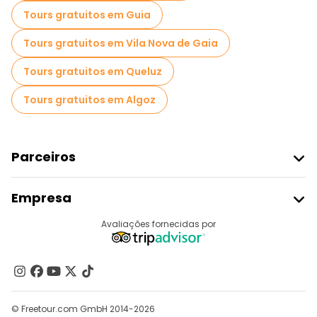
Tours gratuitos em Guia
Tours gratuitos em Vila Nova de Gaia
Tours gratuitos em Queluz
Tours gratuitos em Algoz
Parceiros
Aderir Ao Freetour
Empresa
Registo Do Fornecedor
Destinos
Avaliações fornecidas por
Programa De Afiliados
Quem Somos
Contacte-Nos
Grupos
© Freetour.com GmbH 2014-2026
Ajuda