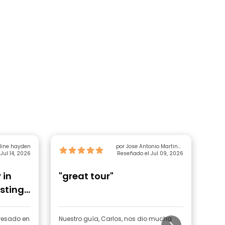
dine hayden
por Jose Antonio Martinez
Jul 14, 2026
Reseñado el Jul 09, 2026
Pino
 in
"great tour"
"F
esting
eresado en
Nuestro guía, Carlos, nos dio mucha
¡Hem