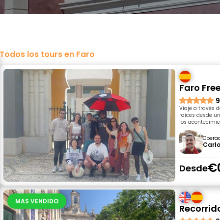
Todos los tours en Faro
Faro Fre
9
Viaje a través 
raíces desde un
los acontecimie
Opera
Carl
€
Desde
MAS VENDIDO
Recorrido