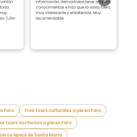
 montón
información, demostraba tener amplios
fabu
 todo
conocimientos e hizo que la visita fuera
inte
 muy
muy interesante y entretenida. Muy
cons
o :) ¡Sin
recomendable.
las
com
en Faro
Free tours culturales a pie en Faro
ee tours nocturnos a pie en Faro
 cerca Igreja de Santa Maria