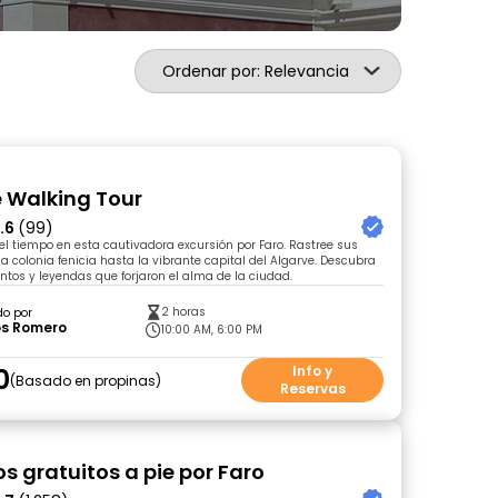
Ordenar por: Relevancia
e Walking Tour
.6
(99)
del tiempo en esta cautivadora excursión por Faro. Rastree sus
a colonia fenicia hasta la vibrante capital del Algarve. Descubra
ntos y leyendas que forjaron el alma de la ciudad.
2 horas
do por
os Romero
10:00 AM, 6:00 PM
0
Info y
Basado en propinas
Reservas
s gratuitos a pie por Faro