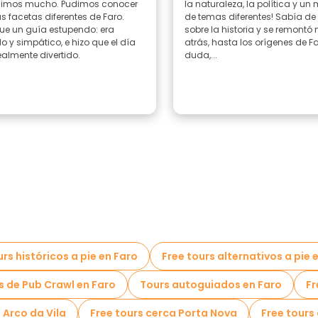
imos mucho. Pudimos conocer
la naturaleza, la política y un
 facetas diferentes de Faro.
de temas diferentes! Sabía de
fue un guía estupendo: era
sobre la historia y se remontó
do y simpático, e hizo que el día
atrás, hasta los orígenes de Far
ealmente divertido.
duda,...
urs históricos a pie en Faro
Free tours alternativos a pie 
s de Pub Crawl en Faro
Tours autoguiados en Faro
Fr
 Arco da Vila
Free tours cerca Porta Nova
Free tours