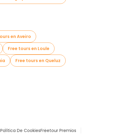
tours en Aveiro
Free tours en Loule
aia
Free tours en Queluz
l
Política De Cookies
Freetour Premios