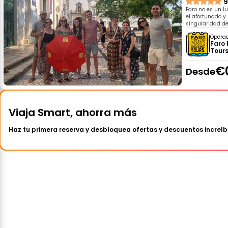
9
Faro no es un l
el afortunado y 
singularidad de
Opera
Faro 
Tour
€
Desde
Viaja Smart, ahorra más
Haz tu primera reserva y desbloquea ofertas y descuentos increíb