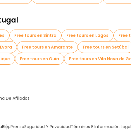
tugal
es
Free tours en Sintra
Free tours en Lagos
Free 
 Evora
Free tours en Amarante
Free tours en Setúbal
hique
Free tours en Guia
Free tours en Vila Nova de G
a De Afiliados
a
Blog
Prensa
Seguridad Y Privacidad
Términos E Información Lega