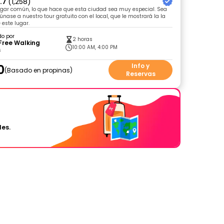
.7
(1,258)
ugar común, lo que hace que esta ciudad sea muy especial. Sea
únase a nuestro tour gratuito con el local, que le mostrará la la
 este lugar.
do por
2 horas
Free Walking
10:00 AM, 4:00 PM
s
0
Info y
Basado en propinas
Reservas
les.