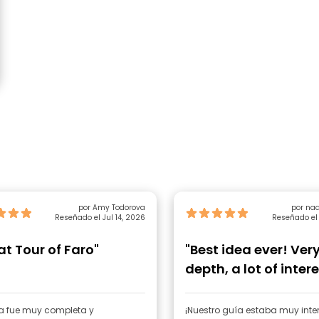
por Amy Todorova
por na
Reseñado el Jul 14, 2026
Reseñado el 
at Tour of Faro"
"Best idea ever! Very
depth, a lot of inter
history and"
ta fue muy completa y
¡Nuestro guía estaba muy int