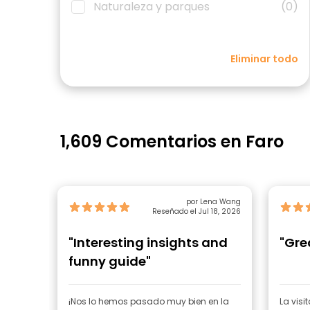
Naturaleza y parques
(0)
Eliminar todo
1,609 Comentarios en Faro
por Lena Wang
Reseñado el Jul 18, 2026
"Interesting insights and
"Gre
funny guide"
¡Nos lo hemos pasado muy bien en la
La visi