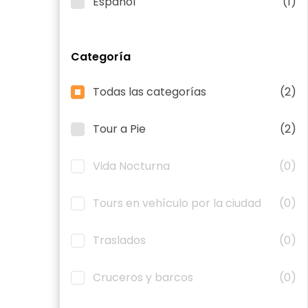
Español
(1)
Categoría
Todas las categorías
(2)
Tour a Pie
(2)
Vida Nocturna
(0)
Tours en vehículo por la ciudad
(0)
Traslados
(0)
Cruceros y barcos
(0)