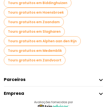
Tours gratuitos em Biddinghuizen
Tours gratuitos em Hoensbroek
Tours gratuitos em Zaandam
Tours gratuitos em Slagharen
Tours gratuitos em Alphen aan den Rijn
Tours gratuitos em Medemblik
Tours gratuitos em Zandvoort
Parceiros
Aderir Ao Freetour
Empresa
Registo Do Fornecedor
Destinos
Avaliações fornecidas por
Programa De Afiliados