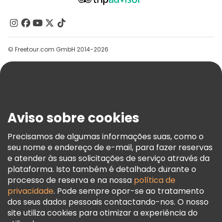
Quem Somos
Contacte-Nos
Grupos
© Freetour.com GmbH 2014-2026
Ajuda
Blog
Imprensa
Segurança E Privacidade
Aviso sobre cookies
Termos E Informações Legais
Política De Cookies
Precisamos de algumas informações suas, como o
seu nome e endereço de e-mail, para fazer reservas
Freetour Prémios
e atender às suas solicitações de serviço através da
Programa De Fidelidade
plataforma. Isto também é detalhado durante o
processo de reserva e na nossa
política de
privacidade
. Pode sempre opor-se ao tratamento
dos seus dados pessoais contactando-nos. O nosso
site utiliza cookies para otimizar a experiência do