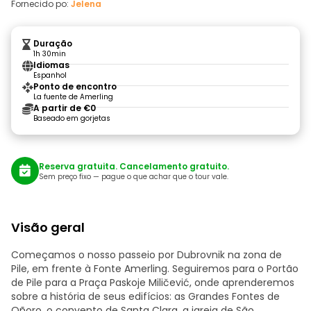
Fornecido po:
Jelena
Duração
1h 30min
Idiomas
Espanhol
Ponto de encontro
La fuente de Amerling
A partir de €0
Baseado em gorjetas
Reserva gratuita. Cancelamento gratuito.
Sem preço fixo — pague o que achar que o tour vale.
Visão geral
Começamos o nosso passeio por Dubrovnik na zona de
Pile, em frente à Fonte Amerling. Seguiremos para o Portão
de Pile para a Praça Paskoje Miličević, onde aprenderemos
sobre a história de seus edifícios: as Grandes Fontes de
Oñoro, o convento de Santa Clara, a igreja de São