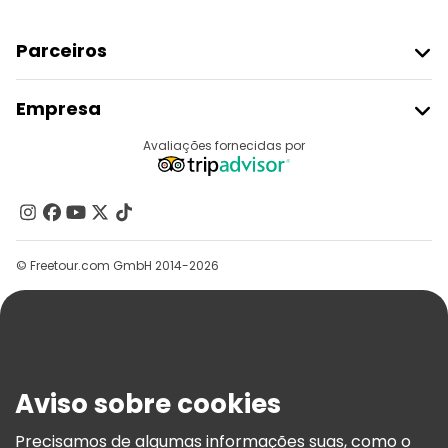
Parceiros
Aderir Ao Freetour
Empresa
Registo Do Fornecedor
Destinos
Avaliações fornecidas por
Programa De Afiliados
Quem Somos
Contacte-Nos
Grupos
© Freetour.com GmbH 2014-2026
Ajuda
Blog
Imprensa
Segurança E Privacidade
Aviso sobre cookies
Termos E Informações Legais
Política De Cookies
Precisamos de algumas informações suas, como o