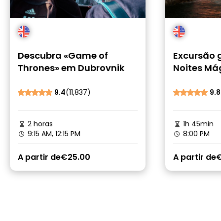
Descubra «Game of
Excursão 
Thrones» em Dubrovnik
Noites Má
Dubrovnik:
Lendas
9.4
(11,837)
9.8
2 horas
1h 45min
9:15 AM, 12:15 PM
8:00 PM
A partir de
€25.00
A partir de