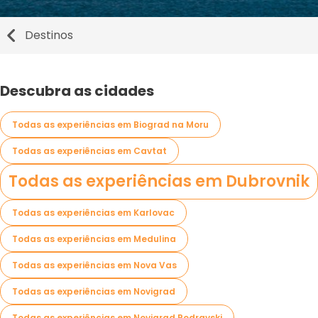
Destinos
Descubra as cidades
Todas as experiências em Biograd na Moru
Todas as experiências em Cavtat
Todas as experiências em Dubrovnik
Todas as experiências em Karlovac
Todas as experiências em Medulina
Todas as experiências em Nova Vas
Todas as experiências em Novigrad
Todas as experiências em Novigrad Podravski