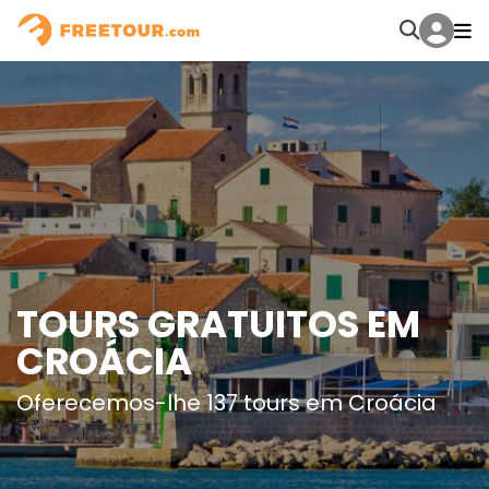
TOURS GRATUITOS EM
CROÁCIA
Oferecemos-lhe 137 tours em Croácia