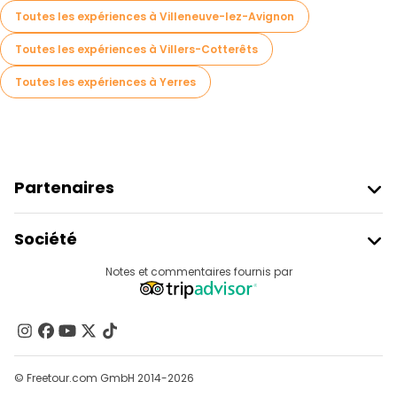
Toutes les expériences à Villeneuve-lez-Avignon
Toutes les expériences à Villers-Cotterêts
Toutes les expériences à Yerres
Partenaires
Rejoindre Freetour
Société
Connexion Du Fournisseur
Destinations
Notes et commentaires fournis par
Programme D’affiliation
À Propos De Nous
Contactez-Nous
Groupes
© Freetour.com GmbH 2014-2026
Aide