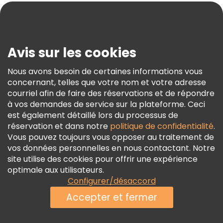
Blog
Presse
Sécurité Et Confidentialité
Avis sur les cookies
Conditions Générales Et Mentions Légales
Nous avons besoin de certaines informations vous
Politique En Matière De Cookies
concernant, telles que votre nom et votre adresse
Freetour Prix
courriel afin de faire des réservations et de répondre
à vos demandes de service sur la plateforme. Ceci
Programme De Fidélité
est également détaillé lors du processus de
réservation et dans notre
politique de confidentialité
.
Vous pouvez toujours vous opposer au traitement de
vos données personnelles en nous contactant. Notre
site utilise des cookies pour offrir une expérience
optimale aux utilisateurs.
Configurer/désaccord
Accepter et fermer