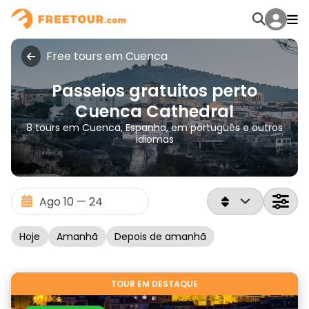
Free tours em Cuenca
Passeios gratuitos perto
Cuenca Cathedral
8 tours em Cuenca, Espanha, em português e outros
idiomas
Hoje
Amanhã
Depois de amanhã
TOUR EM DESTAQUE