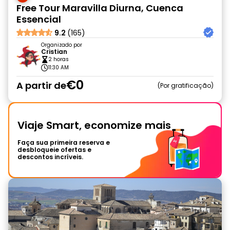
Free Tour Maravilla Diurna, Cuenca
Essencial
9.2
(165)
Organizado por
Cristian
2 horas
11:30 AM
€0
A partir de
Por gratificação
Viaje Smart, economize mais
Faça sua primeira reserva e
desbloqueie ofertas e
descontos incríveis.