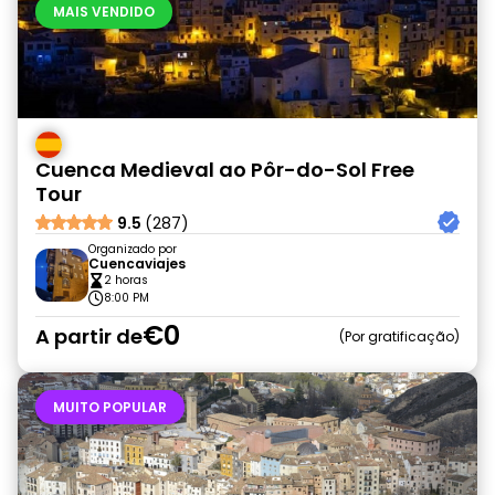
MAIS VENDIDO
Cuenca Medieval ao Pôr-do-Sol Free
Tour
9.5
(287)
Organizado por
Cuencaviajes
2 horas
8:00 PM
€0
A partir de
Por gratificação
MUITO POPULAR