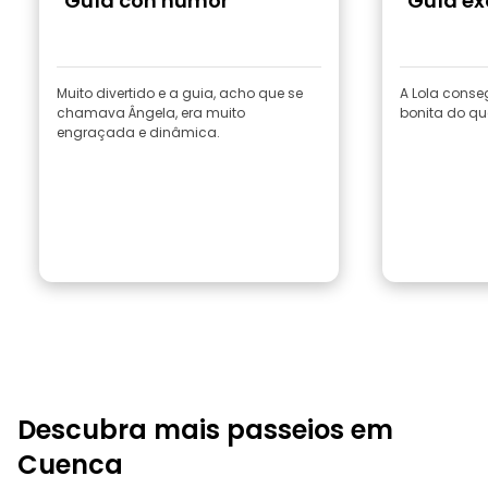
"Guía con humor"
"Guía ex
Muito divertido e a guia, acho que se
A Lola conse
chamava Ângela, era muito
bonita do qu
engraçada e dinâmica.
Descubra mais passeios em
Cuenca