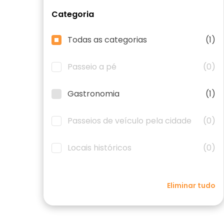
Categoria
Todas as categorias
(1)
Passeio a pé
(0)
Gastronomia
(1)
Passeios de veículo pela cidade
(0)
Locais históricos
(0)
Eliminar tudo