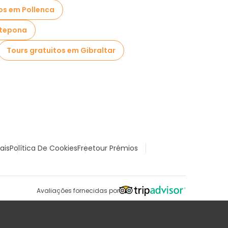
os em Pollenca
stepona
Tours gratuitos em Gibraltar
ais
Política De Cookies
Freetour Prémios
Avaliações fornecidas por