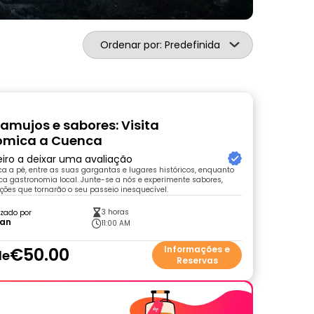
Ordenar por: Predefinida
ramujos e sabores: Visita
ómica a Cuenca
eiro a deixar uma avaliação
 a pé, entre as suas gargantas e lugares históricos, enquanto
ca gastronomia local. Junte-se a nós e experimente sabores,
dições que tornarão o seu passeio inesquecível.
3 horas
zado por
ian
11:00 AM
€50.00
Informações e
de
Reservas