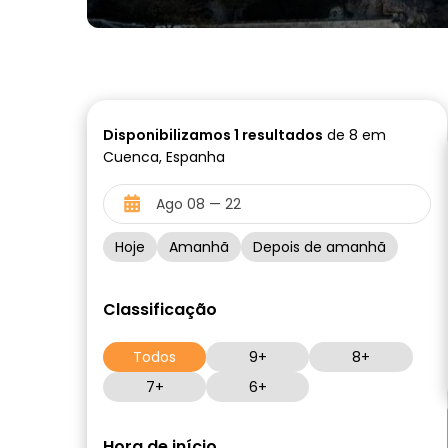
Disponibilizamos
1
resultados
de 8 em
Cuenca, Espanha
Hoje
Amanhã
Depois de amanhã
Classificação
Todos
9+
8+
7+
6+
Hora de início