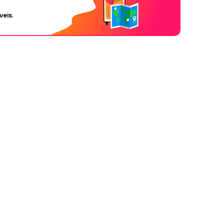
veis.