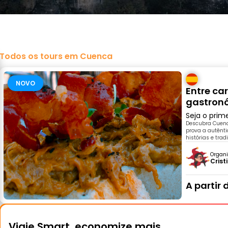
Todos os tours em Cuenca
NOVO
Entre ca
gastron
Seja o prim
Descubra Cuenca
prova a autênti
histórias e tra
Organi
Crist
A partir 
Viaje Smart, economize mais