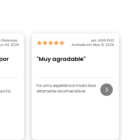
a Palomares
por JUAN RUIZ
un 04, 2026
Fernandez
Avaliado em May 31, 2026
 por
"Muy agradable"
"T
Pa
Foi uma experiência muito boa.
Muit
ia foi
Altamente recomendável.
hora
torn