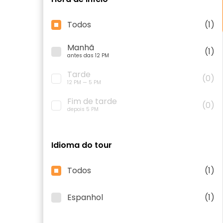
Todos
(1)
Manhã
(1)
antes das 12 PM
Tarde
(0)
12 PM — 5 PM
Fim de tarde
(0)
depois 5 PM
Idioma do tour
Todos
(1)
Espanhol
(1)