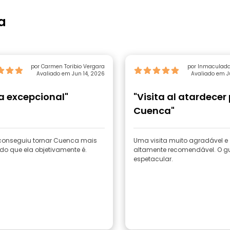
a
por Carmen Toribio Vergara
por Inmaculad
Avaliado em Jun 14, 2026
Avaliado em J
a excepcional"
"Visita al atardecer
Cuenca"
 conseguiu tornar Cuenca mais
Uma visita muito agradável e
do que ela objetivamente é.
altamente recomendável. O gu
espetacular.