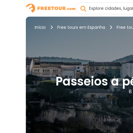
Início
Free tours em Espanha
Free t
Passeios a p
8