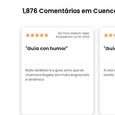
1,876 Comentários em Cuenc
por Erica Joaquín López
Avaliado em Jul 18, 2026
"Guía con humor"
"Guí
Muito divertido e a guia, acho que se
A Lola
chamava Ângela, era muito engraçada
bonita 
e dinâmica.