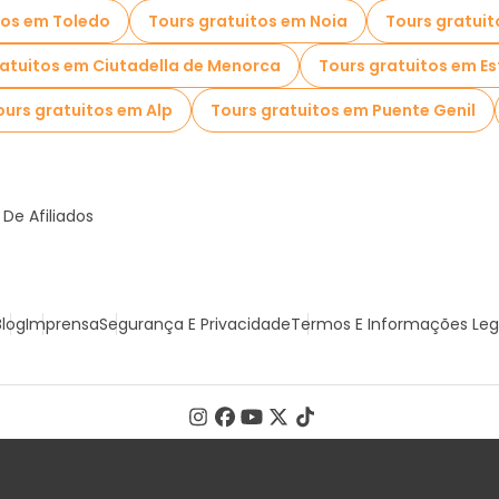
tos em Toledo
Tours gratuitos em Noia
Tours gratuit
ratuitos em Ciutadella de Menorca
Tours gratuitos em E
ours gratuitos em Alp
Tours gratuitos em Puente Genil
De Afiliados
Blog
Imprensa
Segurança E Privacidade
Termos E Informações Leg