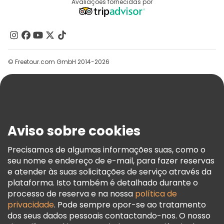
Destinos
Avaliações fornecidas por
Programa De Afiliados
Quem Somos
Contacte-Nos
Grupos
© Freetour.com GmbH 2014-2026
Ajuda
Blog
Imprensa
Segurança E Privacidade
Aviso sobre cookies
Termos E Informações Legais
Política De Cookies
Precisamos de algumas informações suas, como o
seu nome e endereço de e-mail, para fazer reservas
Freetour Prémios
e atender às suas solicitações de serviço através da
Programa De Fidelidade
plataforma. Isto também é detalhado durante o
processo de reserva e na nossa
política de
privacidade
. Pode sempre opor-se ao tratamento
dos seus dados pessoais contactando-nos. O nosso