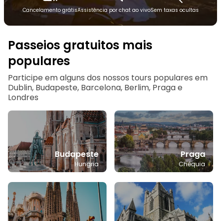
Cancelamento grátis
Assistência por chat ao vivo
Sem taxas ocultas
Passeios gratuitos mais
populares
Participe em alguns dos nossos tours populares em
Dublin, Budapeste, Barcelona, Berlim, Praga e
Londres
Budapeste
Praga
Hungria
Chéquia