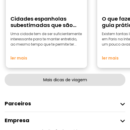
Cidades espanholas
O que faze
subestimadas que são
guia prát
excelentes pontos de
Luz
Uma cidade tem de ser suficientemente
Existem tantas l
partida para viagens
interessante para te manter entretido,
em Paris na Int
ao mesmo tempo que te permite ter...
um pouco avass
ler mais
ler mais
Mais dicas de viagem
Parceiros
Aderir Ao Freetour
Empresa
Registo Do Fornecedor