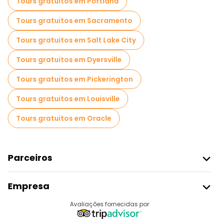
Tours gratuitos em Portland
Tours gratuitos em Sacramento
Tours gratuitos em Salt Lake City
Tours gratuitos em Dyersville
Tours gratuitos em Pickerington
Tours gratuitos em Louisville
Tours gratuitos em Oracle
Parceiros
Aderir Ao Freetour
Empresa
Registo Do Fornecedor
Destinos
Avaliações fornecidas por
Programa De Afiliados