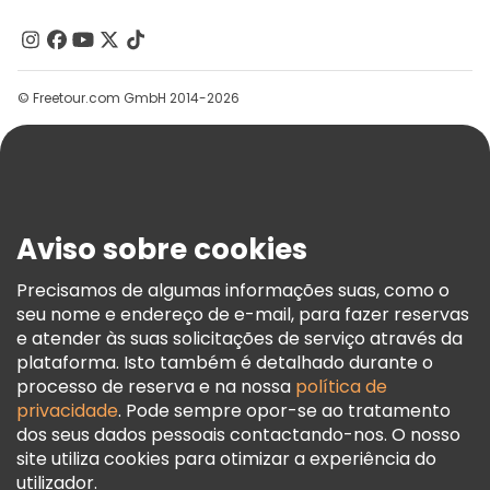
Quem Somos
Contacte-Nos
Grupos
© Freetour.com GmbH 2014-2026
Ajuda
Blog
Imprensa
Segurança E Privacidade
Aviso sobre cookies
Termos E Informações Legais
Política De Cookies
Precisamos de algumas informações suas, como o
seu nome e endereço de e-mail, para fazer reservas
Freetour Prémios
e atender às suas solicitações de serviço através da
Programa De Fidelidade
plataforma. Isto também é detalhado durante o
processo de reserva e na nossa
política de
privacidade
. Pode sempre opor-se ao tratamento
dos seus dados pessoais contactando-nos. O nosso
site utiliza cookies para otimizar a experiência do
utilizador.