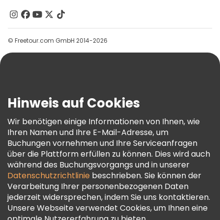
Kontakt
Gruppen
© Freetour.com GmbH 2014-2026
Hilfe
Blog
Presse
Sicherheit Und Datenschutz
Hinweis auf Cookies
AGB Und Rechtliches
Wir benötigen einige Informationen von Ihnen, wie
Cookie-Richtlinie
Ihren Namen und Ihre E-Mail-Adresse, um
Freetour Auszeichnungen
Buchungen vornehmen und Ihre Serviceanfragen
über die Plattform erfüllen zu können. Dies wird auch
Treueprogramm
während des Buchungsvorgangs und in unserer
Datenschutzrichtlinie
beschrieben. Sie können der
Verarbeitung Ihrer personenbezogenen Daten
jederzeit widersprechen, indem Sie uns kontaktieren.
Unsere Webseite verwendet Cookies, um Ihnen eine
optimale Nutzererfahrung zu bieten.