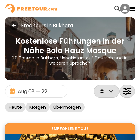
Free tours in Bukhara
Kostenlose Führungen in der
Nähe Bolo Hauz Mosque
29 Touren in Bukhara, Usbekistan, auf Deutsch und in
weiteren Sprachen
Heute
Morgen
Übermorgen
EMPFOHLENE TOUR