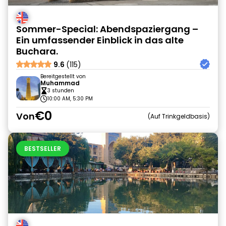
Sommer-Special: Abendspaziergang –
Ein umfassender Einblick in das alte
Buchara.
9.6
(115)
Bereitgestellt von
Muhammad
3 stunden
10:00 AM, 5:30 PM
€0
Von
Auf Trinkgeldbasis
BESTSELLER