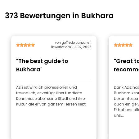
373 Bewertungen in Bukhara
von goffredo canzoneri
Bewertet am Jul 07, 2026
"The best guide to
"Great to
Bukhara"
recomme
Aziz ist wirklich professionell und
Dank Aziz hab
freundlich; er verfügt über fundierte
Buchara kenn
Kenntnisse über seine Stadt und ihre
bekannteste
Kultur, die er von ganzem Herzen liebt.
auch einige v
Er hat uns al
uns...