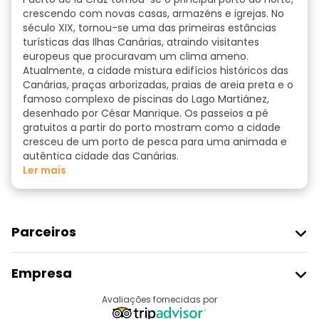
crescendo com novas casas, armazéns e igrejas. No
século XIX, tornou-se uma das primeiras estâncias
turísticas das Ilhas Canárias, atraindo visitantes
europeus que procuravam um clima ameno.
Atualmente, a cidade mistura edifícios históricos das
Canárias, praças arborizadas, praias de areia preta e o
famoso complexo de piscinas do Lago Martiánez,
desenhado por César Manrique. Os passeios a pé
gratuitos a partir do porto mostram como a cidade
cresceu de um porto de pesca para uma animada e
autêntica cidade das Canárias.
ler mais
Parceiros
Aderir Ao Freetour
Empresa
Registo Do Fornecedor
Destinos
Avaliações fornecidas por
Programa De Afiliados