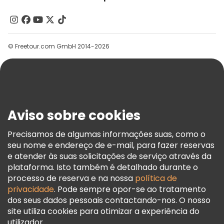
Quem Somos
Contacte-Nos
Grupos
© Freetour.com GmbH 2014-2026
Ajuda
Blog
Imprensa
Segurança E Privacidade
Aviso sobre cookies
Termos E Informações Legais
Política De Cookies
Precisamos de algumas informações suas, como o
seu nome e endereço de e-mail, para fazer reservas
Freetour Prémios
e atender às suas solicitações de serviço através da
Programa De Fidelidade
plataforma. Isto também é detalhado durante o
processo de reserva e na nossa
política de
privacidade
. Pode sempre opor-se ao tratamento
dos seus dados pessoais contactando-nos. O nosso
site utiliza cookies para otimizar a experiência do
utilizador.