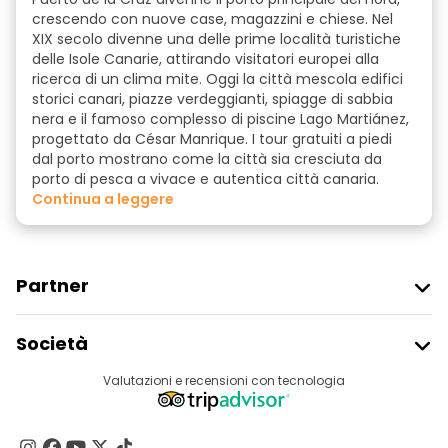
crescendo con nuove case, magazzini e chiese. Nel
XIX secolo divenne una delle prime località turistiche
delle Isole Canarie, attirando visitatori europei alla
ricerca di un clima mite. Oggi la città mescola edifici
storici canari, piazze verdeggianti, spiagge di sabbia
nera e il famoso complesso di piscine Lago Martiánez,
progettato da César Manrique. I tour gratuiti a piedi
dal porto mostrano come la città sia cresciuta da
porto di pesca a vivace e autentica città canaria.
continua a leggere
Partner
Iscriviti Al Freetour
Società
Accesso Del Fornitore
Destinazioni
Valutazioni e recensioni con tecnologia
Programma Di Affiliazione
Chi Siamo
Contattaci