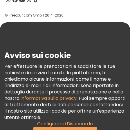
Gruppi
© Freetour.com GmbH 2014-2026
Aiuto
Blog
Stampa
Sicurezza E Privacy
Avviso sui cookie
Termini E Condizioni
Informativa Sui Cookie
Per effettuare le prenotazioni e soddisfare le tue
richieste di servizio tramite la piattaforma, ti
Freetour Premi
chiediamo alcune informazioni, come il nome e
Programma Di Fidelizzazione
l'indirizzo e-mail. Tali informazioni sono riportate in
dettaglio durante il processo di prenotazione e nella
nostra
informativa sulla privacy
. Puoi sempre opporti
al trattamento dei tuoi dati personali contattandoci.
Il nostro sito utilizza i cookie per offrire un'esperienza
utente ottimale.
Configurare/Disaccordo