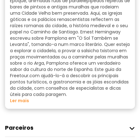
Époque, animadas ruas de paralelepípedos repletas de
bares de pintxos e antigas muralhas que rodeiam
uma Cidade Velha bem preservada. Aqui, as igrejas
góticas e os palácios renascentistas reflectem as
raízes romanas da cidade, a história medieval e o seu
papel no Caminho de Santiago. Ernest Hemingway
escreveu sobre Pamplona em "O Sol Também se
Levanta", tornando-a num marco literário. Quer esteja
a explorar a cidadela, a provar a salsicha txistorra em
praças movimentadas ou a caminhar pelas muralhas
sobre o rio Arga, Pamplona oferece um verdadeiro
sabor da cultura do norte de Espanha. Este guia da
Freetour.com ajudá-lo-á a descobrir os principais
pontos turísticos, a gastronomia e as jóias escondidas
da cidade, com conselhos de especialistas e dicas
úteis para cada paragem.
ler mais
Parceiros
Aderir Ao Freetour