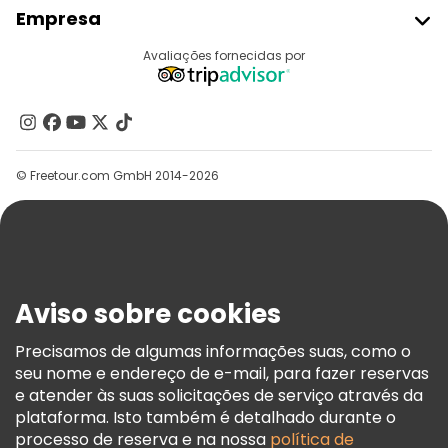
Empresa
Registo Do Fornecedor
Destinos
Avaliações fornecidas por
Programa De Afiliados
Quem Somos
Contacte-Nos
Grupos
© Freetour.com GmbH 2014-2026
Ajuda
Blog
Imprensa
Segurança E Privacidade
Aviso sobre cookies
Termos E Informações Legais
Política De Cookies
Precisamos de algumas informações suas, como o
seu nome e endereço de e-mail, para fazer reservas
Freetour Prémios
e atender às suas solicitações de serviço através da
Programa De Fidelidade
plataforma. Isto também é detalhado durante o
processo de reserva e na nossa
política de