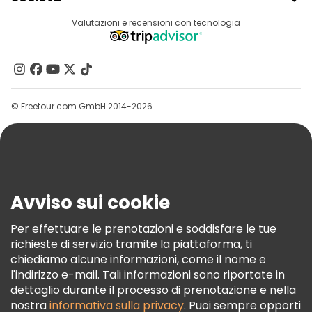
Accesso Del Fornitore
Destinazioni
Valutazioni e recensioni con tecnologia
Programma Di Affiliazione
Chi Siamo
Contattaci
Gruppi
© Freetour.com GmbH 2014-2026
Aiuto
Blog
Stampa
Sicurezza E Privacy
Avviso sui cookie
Termini E Condizioni
Informativa Sui Cookie
Per effettuare le prenotazioni e soddisfare le tue
richieste di servizio tramite la piattaforma, ti
Freetour Premi
chiediamo alcune informazioni, come il nome e
Programma Di Fidelizzazione
l'indirizzo e-mail. Tali informazioni sono riportate in
dettaglio durante il processo di prenotazione e nella
nostra
informativa sulla privacy
. Puoi sempre opporti